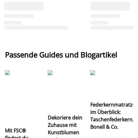
Passende Guides und Blogartikel
Ti
Federkernmatratze
M
im Überblick:
K
Dekoriere dein
Taschenfederkern,
u
Zuhause mit
Bonell & Co.
K
Mit FSC®
Kunstblumen
findest du