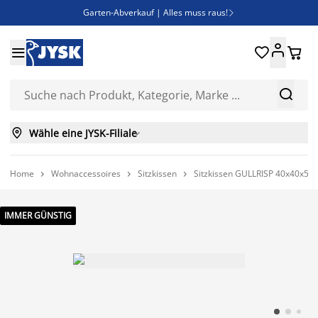
Garten-Abverkauf | Alles muss raus!

Deal Days | Spare bis zu 60%





Bist du Unternehmer? Entdecke JYSK-B2B

Esszimmerstuhl ADSLEV um nur 40€



Wähle eine JYSK-Filiale

Home
Wohnaccessoires
Sitzkissen
Sitzkissen GULLRISP 40x40x5 g



IMMER GÜNSTIG