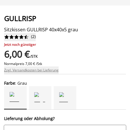
GULLRISP
Sitzkissen GULLRISP 40x40x5 grau
(
2
)










Jetzt noch günstiger
6,00 €
/STK
Normalpreis
7,00 € /Stk
Zzgl. Versandkosten bei Lieferung
Farbe
: Grau
Lieferung oder Abholung?