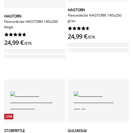
HAGTORN
Fleecedecke HAGTORN 140x200
HAGTORN
grau
Fleecedecke HAGTORN 140x200
beige




















24,99 €
/STK
24,99 €
/STK
-24%
STORFRYTLE
GULSKOLM