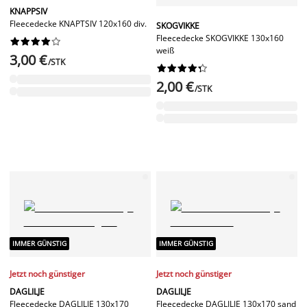
KNAPPSIV
Fleecedecke KNAPTSIV 120x160 div.
SKOGVIKKE
Fleecedecke SKOGVIKKE 130x160










weiß
3,00 €
/STK










2,00 €
/STK
IMMER GÜNSTIG
IMMER GÜNSTIG
Jetzt noch günstiger
Jetzt noch günstiger
DAGLILJE
DAGLILJE
Fleecedecke DAGLILJE 130x170
Fleecedecke DAGLILJE 130x170 sand