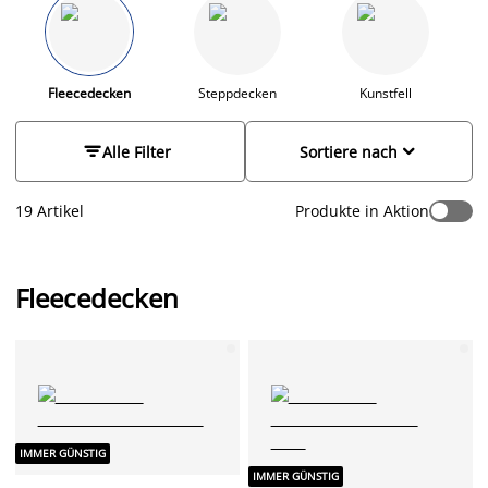
schnell, wenn du einmal beim Filmabend dein Getränk
verschütten solltest. Bei JYSK findest du Wohndecken in
verschiedenen Größen, angefangen von 130 x 160 cm bis hin
zur XXL-Variante mit einer Größe von 220 x 240cm. Wenn du
dich für eine große Fleecedecke entscheidest, kannst du diese
Fleecedecken
Steppdecken
Kunstfell
auch als Tagesdecke verwenden. Wähle aus vielen
unterschiedlichen Farben, Designs und Mustern und


Alle Filter
Sortiere nach
dekoriere dein Zuhause mit pflegeleichten Kuscheldecken.
19 Artikel
Produkte in Aktion
Fleecedecken
IMMER GÜNSTIG
IMMER GÜNSTIG