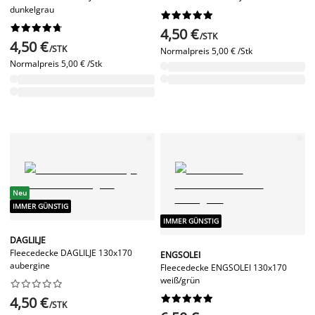
dunkelgrau




















4,50 €
/STK
4,50 €
/STK
Normalpreis
5,00 € /Stk
Normalpreis
5,00 € /Stk
Neu
IMMER GÜNSTIG
IMMER GÜNSTIG
DAGLILJE
Fleecedecke DAGLILJE 130x170
ENGSOLEI
aubergine
Fleecedecke ENGSOLEI 130x170
weiß/grün




















4,50 €
/STK