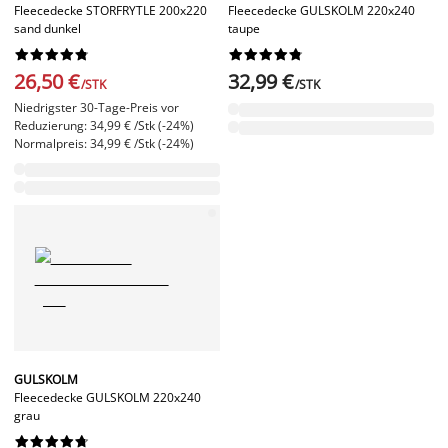
Fleecedecke STORFRYTLE 200x220
Fleecedecke GULSKOLM 220x240
sand dunkel
taupe




















26,50 €
32,99 €
/STK
/STK
Niedrigster 30-Tage-Preis vor
Reduzierung: 34,99 € /Stk (-24%)
Normalpreis: 34,99 € /Stk (-24%)
GULSKOLM
Fleecedecke GULSKOLM 220x240
grau









