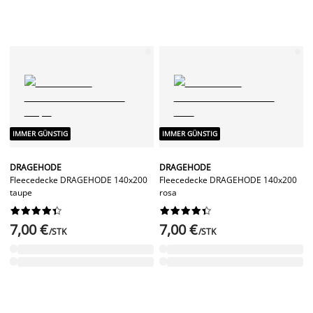
IMMER GÜNSTIG
IMMER GÜNSTIG
DRAGEHODE
DRAGEHODE
Fleecedecke DRAGEHODE 140x200
Fleecedecke DRAGEHODE 140x200
taupe
rosa




















7,00 €
7,00 €
/STK
/STK