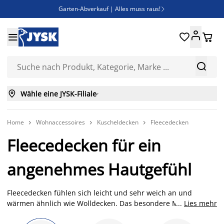
Garten-Abverkauf | Alles muss raus!

Deal Days | Spare bis zu 60%





Bist du Unternehmer? Entdecke JYSK-B2B

Esszimmerstuhl ADSLEV um nur 40€



Wähle eine JYSK-Filiale

Home
Wohnaccessoires
Kuscheldecken
Fleecedecken



Fleecedecken für ein
angenehmes Hautgefühl
Fleecedecken fühlen sich leicht und sehr weich an und
wärmen ähnlich wie Wolldecken. Das besondere Material der
...
Lies mehr
Decken macht sie langlebig, elastisch und sie trocknet auch