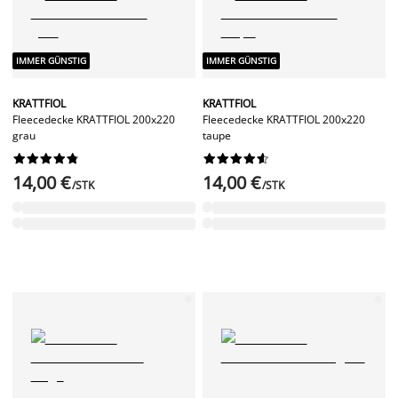
IMMER GÜNSTIG
IMMER GÜNSTIG
KRATTFIOL
KRATTFIOL
Fleecedecke KRATTFIOL 200x220
Fleecedecke KRATTFIOL 200x220
grau
taupe




















14,00 €
14,00 €
/STK
/STK