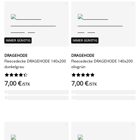
IMMER GÜNSTIG
IMMER GÜNSTIG
DRAGEHODE
DRAGEHODE
Fleecedecke DRAGEHODE 140x200
Fleecedecke DRAGEHODE 140x200
dunkelgrau
olivgrün




















7,00 €
7,00 €
/STK
/STK