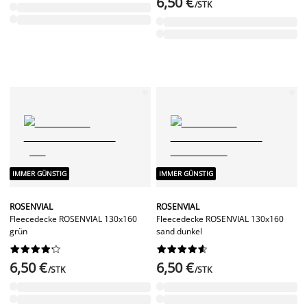
6,50 €
/STK
IMMER GÜNSTIG
IMMER GÜNSTIG
ROSENVIAL
ROSENVIAL
Fleecedecke ROSENVIAL 130x160
Fleecedecke ROSENVIAL 130x160
grün
sand dunkel




















6,50 €
6,50 €
/STK
/STK