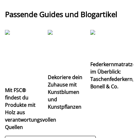
Passende Guides und Blogartikel
Ti
Federkernmatratze
M
im Überblick:
K
Dekoriere dein
Taschenfederkern,
u
Zuhause mit
Bonell & Co.
K
Mit FSC®
Kunstblumen
findest du
und
Produkte mit
Kunstpflanzen
Holz aus
verantwortungsvollen
Quellen