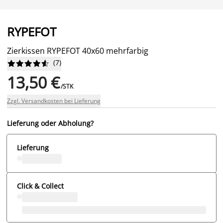
RYPEFOT
Zierkissen RYPEFOT 40x60 mehrfarbig
(
7
)










13,50 €
/STK
Zzgl. Versandkosten bei Lieferung
Lieferung oder Abholung?
Lieferung
Click & Collect