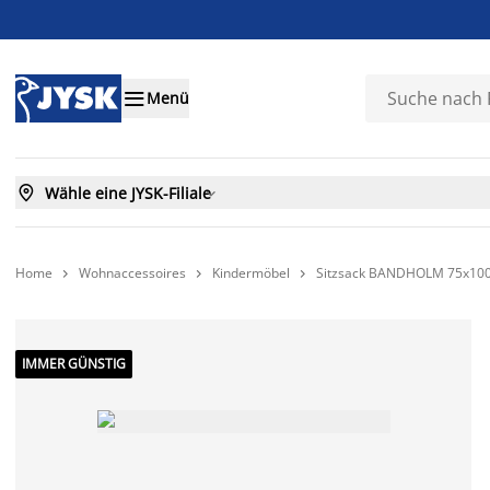

Menü

Wähle eine JYSK-Filiale

Home
Wohnaccessoires
Kindermöbel
Sitzsack BANDHOLM 75x100



IMMER GÜNSTIG