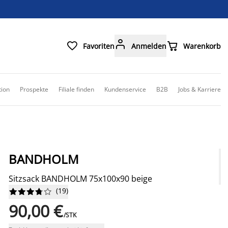



Favoriten
Anmelden
Warenkorb
tion
Prospekte
Filiale finden
Kundenservice
B2B
Jobs & Karriere
BANDHOLM
Sitzsack BANDHOLM 75x100x90 beige
(
19
)










90,00 €
/STK