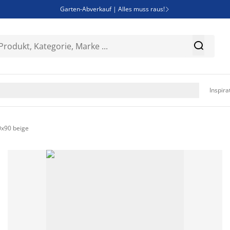
Garten-Abverkauf | Alles muss raus!

Deal Days | Spare bis zu 60%


Bist du Unternehmer? Entdecke JYSK-B2B

Esszimmerstuhl ADSLEV um nur 40€

Inspira
x90 beige