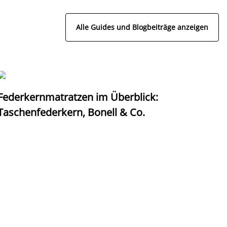
Alle Guides und Blogbeiträge anzeigen
Federkernmatratzen im Überblick:
T
Taschenfederkern, Bonell & Co.
K