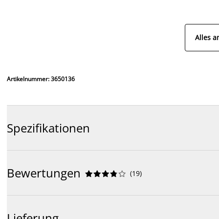
Alles a
Artikelnummer: 3650136
Spezifikationen
Bewertungen
(
19
)










Lieferung