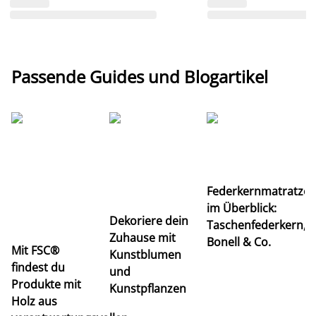
Passende Guides und Blogartikel
Ti
Federkernmatratze
M
im Überblick:
K
Dekoriere dein
Taschenfederkern,
u
Zuhause mit
Bonell & Co.
K
Mit FSC®
Kunstblumen
findest du
und
Produkte mit
Kunstpflanzen
Holz aus