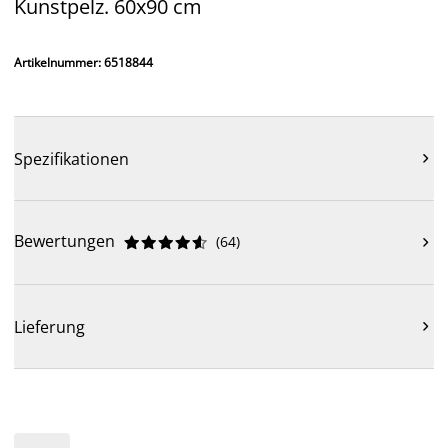
Kunstpelz. 60x90 cm
Artikelnummer: 6518844
Spezifikationen

Bewertungen
(
64
)











Lieferung
