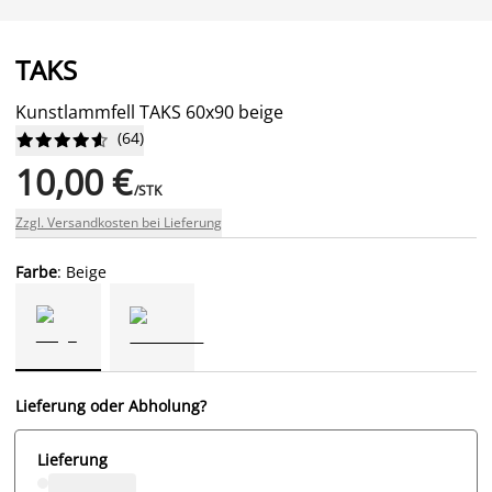
TAKS
Kunstlammfell TAKS 60x90 beige
(
64
)










10,00 €
/STK
Zzgl. Versandkosten bei Lieferung
Farbe
: Beige
Lieferung oder Abholung?
Lieferung