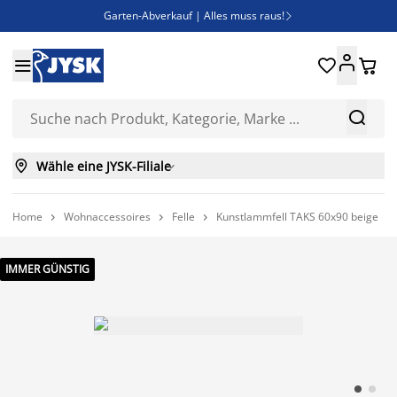
Garten-Abverkauf | Alles muss raus!

SALE | Spare bis zu 70%





Bist du Unternehmer? Entdecke JYSK-B2B

Esszimmerstuhl ADSLEV um nur 40€



Wähle eine JYSK-Filiale

Home
Wohnaccessoires
Felle
Kunstlammfell TAKS 60x90 beige



IMMER GÜNSTIG