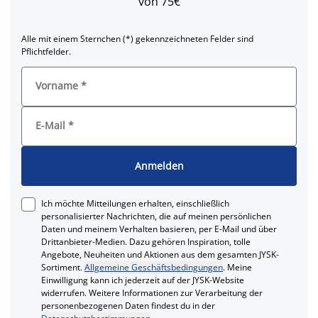
von 75€
Alle mit einem Sternchen (*) gekennzeichneten Felder sind
Pflichtfelder.
Vorname
*
E-Mail
*
Anmelden
Ich möchte Mitteilungen erhalten, einschließlich
personalisierter Nachrichten, die auf meinen persönlichen
Daten und meinem Verhalten basieren, per E-Mail und über
Drittanbieter-Medien. Dazu gehören Inspiration, tolle
Angebote, Neuheiten und Aktionen aus dem gesamten JYSK-
Sortiment.
Allgemeine Geschäftsbedingungen
. Meine
Einwilligung kann ich jederzeit auf der JYSK-Website
widerrufen. Weitere Informationen zur Verarbeitung der
personenbezogenen Daten findest du in der