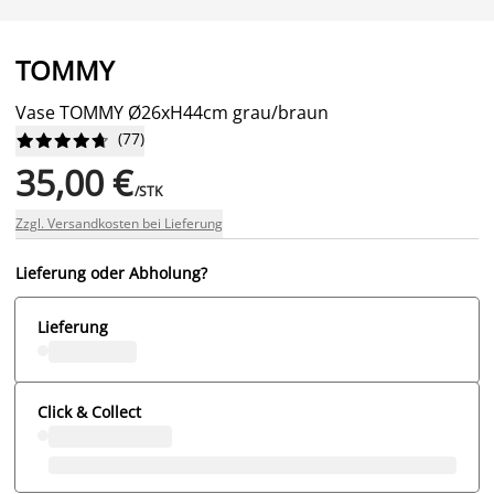
TOMMY
Vase TOMMY Ø26xH44cm grau/braun
(
77
)










35,00 €
/STK
Zzgl. Versandkosten bei Lieferung
Lieferung oder Abholung?
Lieferung
Click & Collect