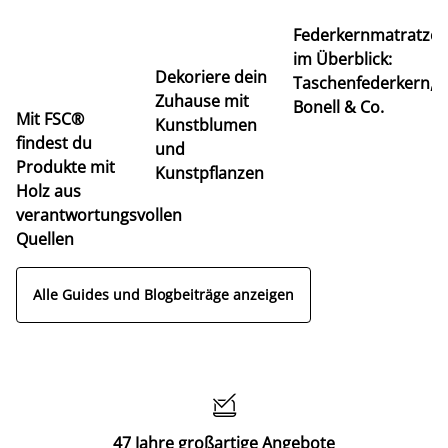
Ti
Federkernmatratze
M
im Überblick:
K
Dekoriere dein
Taschenfederkern,
u
Zuhause mit
Bonell & Co.
K
Mit FSC®
Kunstblumen
findest du
und
Produkte mit
Kunstpflanzen
Holz aus
verantwortungsvollen
Quellen
Alle Guides und Blogbeiträge anzeigen

47 Jahre großartige Angebote