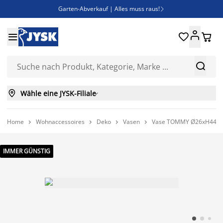
Garten-Abverkauf | Alles muss raus!

Deal Days | Spare bis zu 60%





Bist du Unternehmer? Entdecke JYSK-B2B

Esszimmerstuhl ADSLEV um nur 40€



Wähle eine JYSK-Filiale

Home
Wohnaccessoires
Deko
Vasen
Vase TOMMY Ø26xH44cm




IMMER GÜNSTIG