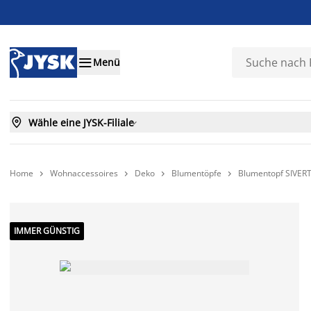

Menü

Wähle eine JYSK-Filiale

Home
Wohnaccessoires
Deko
Blumentöpfe
Blumentopf SIVER




IMMER GÜNSTIG