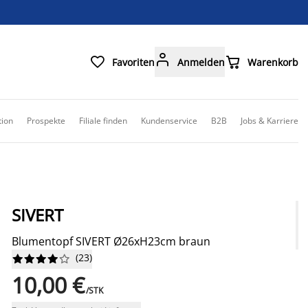



Favoriten
Anmelden
Warenkorb
tion
Prospekte
Filiale finden
Kundenservice
B2B
Jobs & Karriere
SIVERT
Blumentopf SIVERT Ø26xH23cm braun
(
23
)










10,00 €
/STK