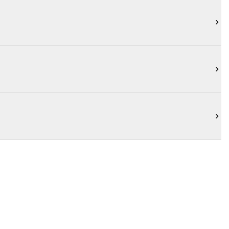


