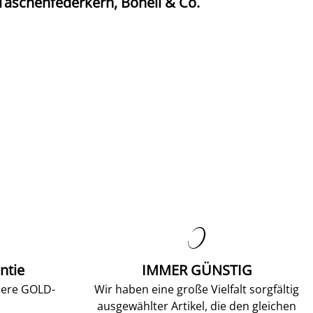
Taschenfederkern, Bonell & Co.
K

ntie
IMMER GÜNSTIG
sere GOLD-
Wir haben eine große Vielfalt sorgfältig
ausgewählter Artikel, die den gleichen