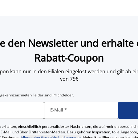
e den Newsletter und erhalte 
Rabatt-Coupon
on kann nur in den Filialen eingelöst werden und gilt ab
von 75€
 gekennzeichneten Felder sind Pflichtfelder.
E-Mail
*
 erhalten, einschließlich personalisierter Nachrichten, die auf meinen persönl
 E-Mail und über Drittanbieter-Medien. Dazu gehören Inspiration, tolle Angebot
-Sortiment.
Allgemeine Geschäftsbedingungen
. Meine Einwilligung kann ich jed