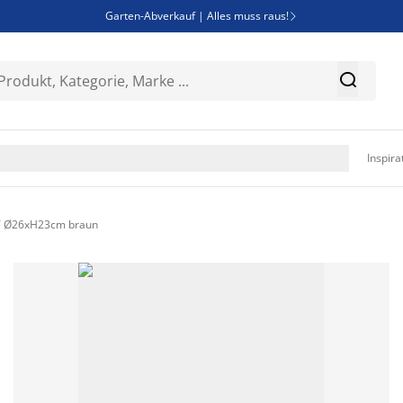
Garten-Abverkauf | Alles muss raus!

SALE | Spare bis zu 70%


Bist du Unternehmer? Entdecke JYSK-B2B

Esszimmerstuhl ADSLEV um nur 40€

Inspira
T Ø26xH23cm braun