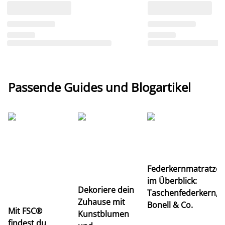
Passende Guides und Blogartikel
Ti
Federkernmatratze
M
im Überblick:
K
Dekoriere dein
Taschenfederkern,
u
Zuhause mit
Bonell & Co.
K
Mit FSC®
Kunstblumen
findest du