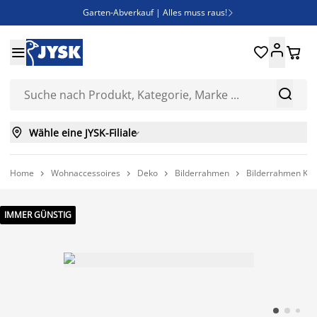
Garten-Abverkauf | Alles muss raus!

Deal Days | Spare bis zu 60%





Bist du Unternehmer? Entdecke JYSK-B2B

Esszimmerstuhl ADSLEV um nur 40€



Wähle eine JYSK-Filiale

Home
Wohnaccessoires
Deko
Bilderrahmen
Bilderrahmen KA




IMMER GÜNSTIG