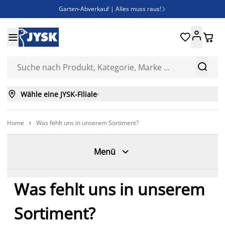
Garten-Abverkauf | Alles muss raus!

Deal Days | Spare bis zu 60%





Bist du Unternehmer? Entdecke JYSK-B2B

Esszimmerstuhl ADSLEV um nur 40€



Wähle eine JYSK-Filiale

Home
Was fehlt uns in unserem Sortiment?


Menü
Was fehlt uns in unserem
Sortiment?