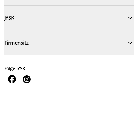

JYSK

Firmensitz
Folge JYSK

