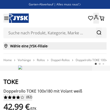
Garten-Abverkauf | Alles muss raus!

Deal Days | Spare bis zu 60%





Bist du Unternehmer? Entdecke JYSK-B2B

Esszimmerstuhl ADSLEV um nur 40€



Wähle eine JYSK-Filiale

Home
Vorhänge
Rollos
Doppel-Rollos
Doppelrollo TOKE 100x18




TOKE
Doppelrollo TOKE 100x180 mit Volant weiß
(
82
)










42,99 €
/STK