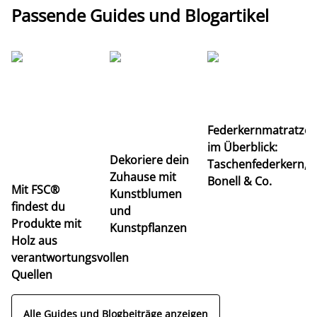
Passende Guides und Blogartikel
Ti
Federkernmatratze
M
im Überblick:
K
Dekoriere dein
Taschenfederkern,
u
Zuhause mit
Bonell & Co.
K
Mit FSC®
Kunstblumen
findest du
und
Produkte mit
Kunstpflanzen
Holz aus
verantwortungsvollen
Quellen
Alle Guides und Blogbeiträge anzeigen