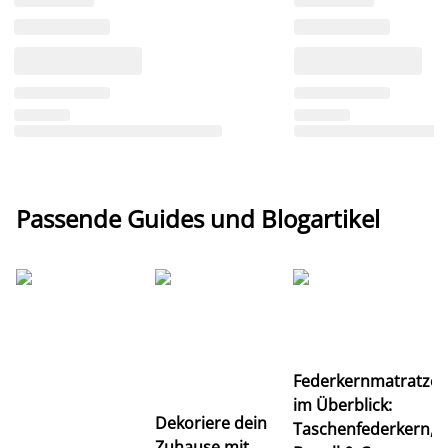
Passende Guides und Blogartikel
Ti
Federkernmatratze
M
im Überblick:
K
Dekoriere dein
Taschenfederkern,
u
Zuhause mit