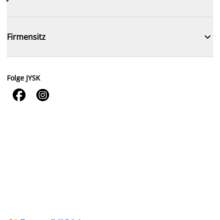

Firmensitz
Folge JYSK

