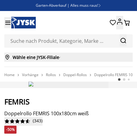
Garten-Abverkauf | Alles muss raus!

Deal Days | Spare bis zu 60%





Bist du Unternehmer? Entdecke JYSK-B2B

Esszimmerstuhl ADSLEV um nur 40€



Wähle eine JYSK-Filiale

Home
Vorhänge
Rollos
Doppel-Rollos
Doppelrollo FEMRIS 100




-50%
FEMRIS
Doppelrollo FEMRIS 100x180cm weiß
(
343
)










-50%