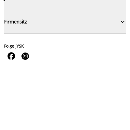

Firmensitz
Folge JYSK

