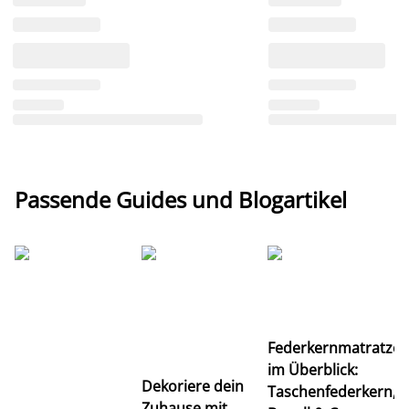
Passende Guides und Blogartikel
Ti
Federkernmatratze
M
im Überblick:
K
Dekoriere dein
Taschenfederkern,
u
Zuhause mit