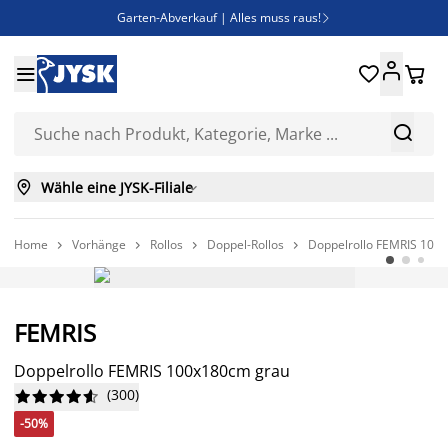
Garten-Abverkauf | Alles muss raus!

Deal Days | Spare bis zu 60%





Bist du Unternehmer? Entdecke JYSK-B2B

Esszimmerstuhl ADSLEV um nur 40€



Wähle eine JYSK-Filiale

Home
Vorhänge
Rollos
Doppel-Rollos
Doppelrollo FEMRIS 100




-50%
FEMRIS
Doppelrollo FEMRIS 100x180cm grau
(
300
)










-50%