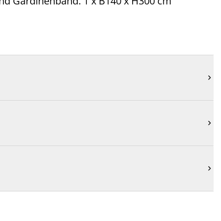
 und Gardinenband. 1 x B140 x H300 cm


