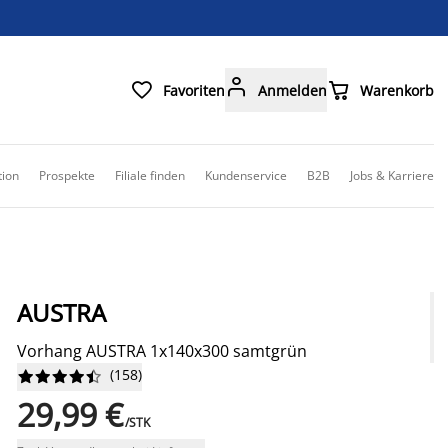



Favoriten
Anmelden
Warenkorb
tion
Prospekte
Filiale finden
Kundenservice
B2B
Jobs & Karriere
AUSTRA
Vorhang AUSTRA 1x140x300 samtgrün
(
158
)










29,99 €
/STK