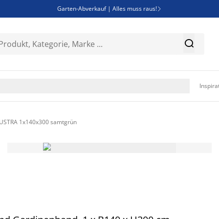
Garten-Abverkauf | Alles muss raus!

SALE | Spare bis zu 70%


Bist du Unternehmer? Entdecke JYSK-B2B

Esszimmerstuhl ADSLEV um nur 40€

Inspira
USTRA 1x140x300 samtgrün