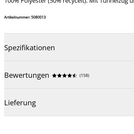
100% Polyester (50% recycelt). Mit Tunnelzug
Artikelnummer: 5080013
Spezifikationen
Bewertungen
(
158
)










Lieferung