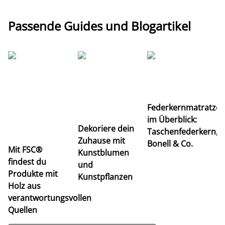
Passende Guides und Blogartikel
Ti
Federkernmatratze
M
im Überblick:
K
Dekoriere dein
Taschenfederkern,
u
Zuhause mit
Bonell & Co.
K
Mit FSC®
Kunstblumen
findest du
und
Produkte mit
Kunstpflanzen
Holz aus
verantwortungsvollen
Quellen