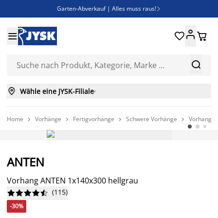
Garten-Abverkauf | Alles muss raus!

SALE | Spare bis zu 70%





Bist du Unternehmer? Entdecke JYSK-B2B

Esszimmerstuhl ADSLEV um nur 40€



Wähle eine JYSK-Filiale

Home
Vorhänge
Fertigvorhänge
Schwere Vorhänge
Vorhang A




-30%
ANTEN
Vorhang ANTEN 1x140x300 hellgrau
(
115
)










-30%