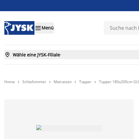

Menü

Wähle eine JYSK-Filiale

Home
Schlafzimmer
Matratzen
Topper
Topper 180x200cm G



