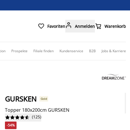



Favoriten
Anmelden
Warenkorb
tion
Prospekte
Filiale finden
Kundenservice
B2B
Jobs & Karriere
GURSKEN
Gold
Topper 180x200cm GURSKEN
(
125
)










-54%