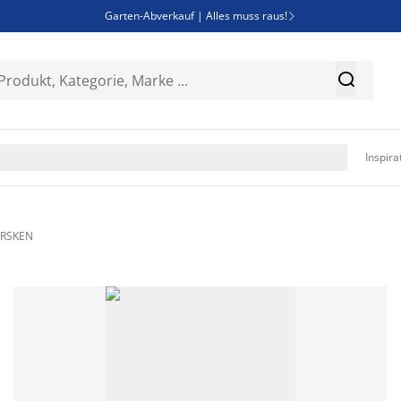
Garten-Abverkauf | Alles muss raus!

SALE | Spare bis zu 70%


Bist du Unternehmer? Entdecke JYSK-B2B

Esszimmerstuhl ADSLEV um nur 40€

Inspira
URSKEN