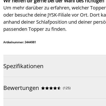
Wir helfen dir gerne bei der Wahl des richtigen
Um mehr darüber zu erfahren, welcher Topper fü
oder besuche deine JYSK-Filiale vor Ort. Dort 
anhand deiner Schlafposition und deiner persö
passenden Topper zu finden.
Artikelnummer: 3444981
Spezifikationen
Bewertungen
(
125
)









