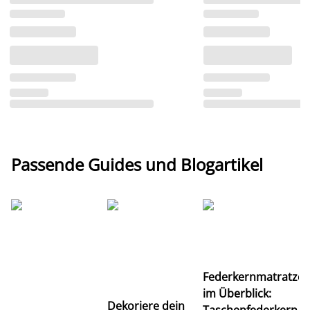
Passende Guides und Blogartikel
Ti
Federkernmatratze
M
im Überblick:
K
Dekoriere dein
Taschenfederkern,