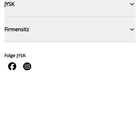

JYSK

Firmensitz
Folge JYSK

