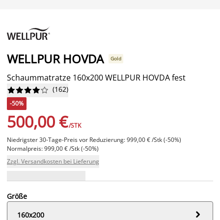
WELLPUR HOVDA
Gold
Schaummatratze 160x200 WELLPUR HOVDA fest
(
162
)










-50%
500,00 €
/STK
Niedrigster 30-Tage-Preis vor Reduzierung: 999,00 € /Stk (-50%)
Normalpreis: 999,00 € /Stk (-50%)
Zzgl. Versandkosten bei Lieferung
Größe

160x200