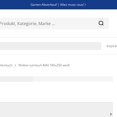
Garten-Abverkauf | Alles muss raus!

Deal Days | Spare bis zu 60%


Bist du Unternehmer? Entdecke JYSK-B2B

Esszimmerstuhl ADSLEV um nur 40€

Inspira
leintuch
Molton-Leintuch MAI 180x200 weiß

