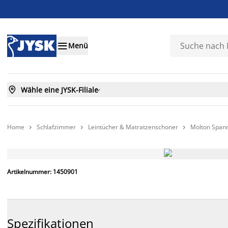

Menü

Wähle eine JYSK-Filiale

Home
Schlafzimmer
Leintücher & Matratzenschoner
Molton Spann



IMMER GÜNSTIG
Artikelnummer: 1450901
Spezifikationen