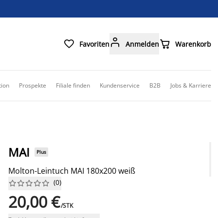



Favoriten
Anmelden
Warenkorb
tion
Prospekte
Filiale finden
Kundenservice
B2B
Jobs & Karriere
MAI
Plus
Molton-Leintuch MAI 180x200 weiß
(
0
)










20,00 €
/STK