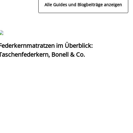
Alle Guides und Blogbeiträge anzeigen
Federkernmatratzen im Überblick:
T
Taschenfederkern, Bonell & Co.
K