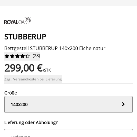
STUBBERUP
Bettgestell STUBBERUP 140x200 Eiche natur
(
28
)










299,00 €
/STK
Zzgl. Versandkosten bei Lieferung
Größe

140x200
Lieferung oder Abholung?