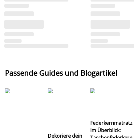
Passende Guides und Blogartikel
Ti
Federkernmatratze
M
im Überblick:
K
Dekoriere dein
Taschenfederkern,