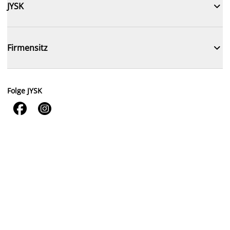

JYSK

Firmensitz
Folge JYSK

