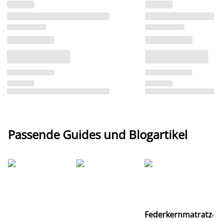
Passende Guides und Blogartikel
Ti
Federkernmatratze
M