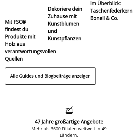
im Überblick:
K
Dekoriere dein
Taschenfederkern,
u
Zuhause mit
Bonell & Co.
K
Mit FSC®
Kunstblumen
findest du
und
Produkte mit
Kunstpflanzen
Holz aus
verantwortungsvollen
Quellen
Alle Guides und Blogbeiträge anzeigen

47 Jahre großartige Angebote
Mehr als 3600 Filialen weltweit in 49
Ländern.