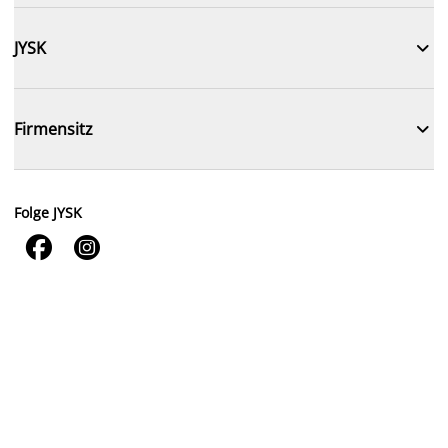

JYSK

Firmensitz
Folge JYSK

