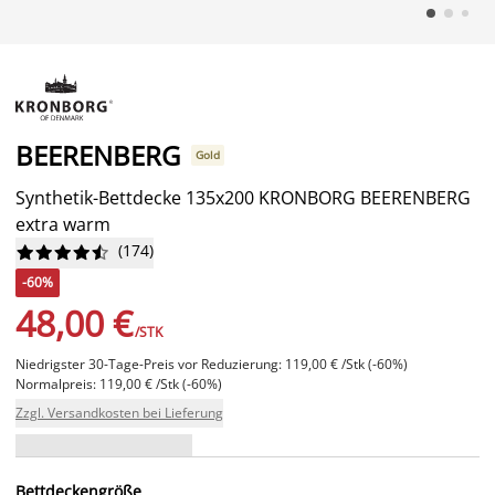
BEERENBERG
Gold
Synthetik-Bettdecke 135x200 KRONBORG BEERENBERG
extra warm
(
174
)










-60%
48,00 €
/STK
Niedrigster 30-Tage-Preis vor Reduzierung: 119,00 € /Stk (-60%)
Normalpreis: 119,00 € /Stk (-60%)
Zzgl. Versandkosten bei Lieferung
Bettdeckengröße