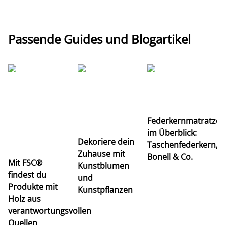
Passende Guides und Blogartikel
Ti
Federkernmatratze
M
im Überblick:
K
Dekoriere dein
Taschenfederkern,
u
Zuhause mit
Bonell & Co.
K
Mit FSC®
Kunstblumen
findest du
und
Produkte mit
Kunstpflanzen
Holz aus
verantwortungsvollen
Quellen