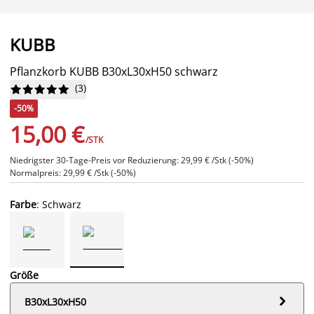
KUBB
Pflanzkorb KUBB B30xL30xH50 schwarz
(
3
)










-50%
15,00 €
/STK
Niedrigster 30-Tage-Preis vor Reduzierung: 29,99 € /Stk (-50%)
Normalpreis: 29,99 € /Stk (-50%)
Farbe
: Schwarz
Größe

B30xL30xH50