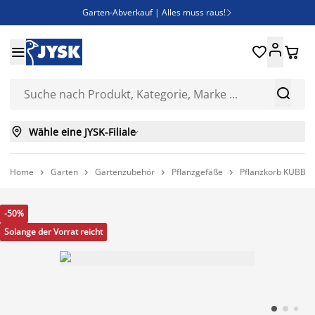
Garten-Abverkauf | Alles muss raus!

Deal Days | Spare bis zu 60%





Bist du Unternehmer? Entdecke JYSK-B2B

Esszimmerstuhl ADSLEV um nur 40€



Wähle eine JYSK-Filiale

Home
Garten
Gartenzubehör
Pflanzgefäße
Pflanzkorb KUBB 




-50%
Solange der Vorrat reicht