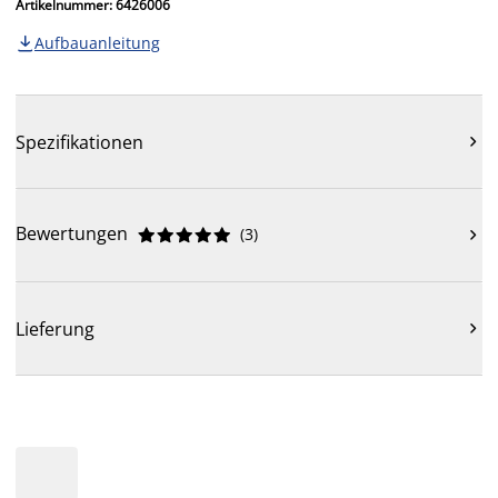
Artikelnummer: 6426006
Aufbauanleitung

Spezifikationen

Bewertungen
(
3
)











Lieferung
