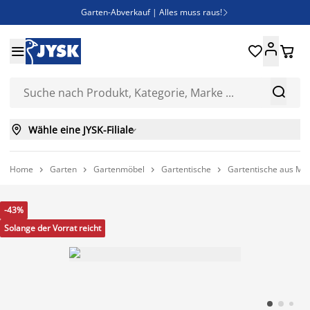
Garten-Abverkauf | Alles muss raus!

Deal Days | Spare bis zu 60%





Bist du Unternehmer? Entdecke JYSK-B2B

Esszimmerstuhl ADSLEV um nur 40€



Wähle eine JYSK-Filiale

Home
Garten
Gartenmöbel
Gartentische
Gartentische aus Met




-43%
Solange der Vorrat reicht