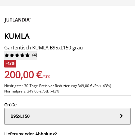
KUMLA
Gartentisch KUMLA B95xL150 grau
(
4
)










-43%
200,00 €
/STK
Niedrigster 30-Tage-Preis vor Reduzierung: 349,00 € /Stk (-43%)
Normalpreis: 349,00 € /Stk (-43%)
Größe

B95xL150
Lieferung oder Abholung?