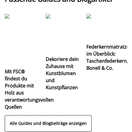
Ti
Federkernmatratze
M
im Überblick:
K
Dekoriere dein
Taschenfederkern,
u
Zuhause mit
Bonell & Co.
K
Mit FSC®
Kunstblumen
findest du
und
Produkte mit
Kunstpflanzen
Holz aus
verantwortungsvollen
Quellen
Alle Guides und Blogbeiträge anzeigen