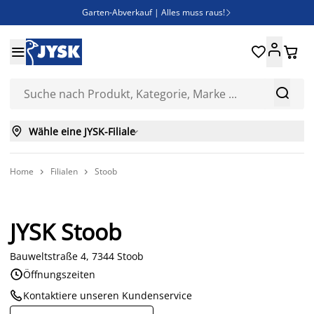
Garten-Abverkauf | Alles muss raus!

SALE | Spare bis zu 70%





Bist du Unternehmer? Entdecke JYSK-B2B

Esszimmerstuhl ADSLEV um nur 40€



Wähle eine JYSK-Filiale

Home
Filialen
Stoob


JYSK Stoob
Bauweltstraße 4, 7344 Stoob

Öffnungszeiten

Kontaktiere unseren Kundenservice