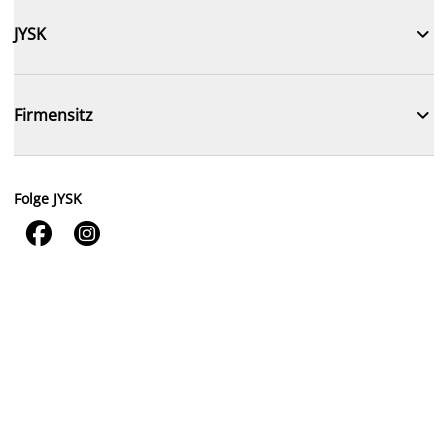

JYSK

Firmensitz
Folge JYSK

