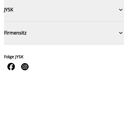

JYSK

Firmensitz
Folge JYSK

