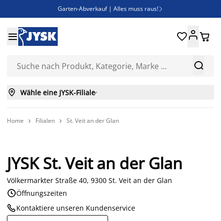
Garten-Abverkauf | Alles muss raus!

Deal Days | Spare bis zu 60%





Bist du Unternehmer? Entdecke JYSK-B2B

Esszimmerstuhl ADSLEV um nur 40€



Wähle eine JYSK-Filiale

Home
Filialen
St. Veit an der Glan


JYSK St. Veit an der Glan
Völkermarkter Straße 40, 9300 St. Veit an der Glan

Öffnungszeiten

Kontaktiere unseren Kundenservice