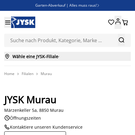
Garten-Abverkauf | Alles muss raus!

SALE | Spare bis zu 70%





Bist du Unternehmer? Entdecke JYSK-B2B

Esszimmerstuhl ADSLEV um nur 40€



Wähle eine JYSK-Filiale

Home
Filialen
Murau


JYSK Murau
Märzenkeller 5a, 8850 Murau

Öffnungszeiten

Kontaktiere unseren Kundenservice