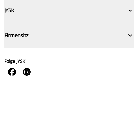

JYSK

Firmensitz
Folge JYSK

