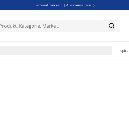
Garten-Abverkauf | Alles muss raus!

Deal Days | Spare bis zu 60%


Bist du Unternehmer? Entdecke JYSK-B2B

Esszimmerstuhl ADSLEV um nur 40€

Inspira