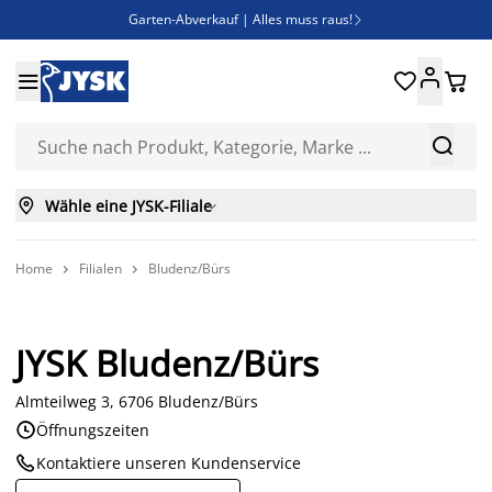
Garten-Abverkauf | Alles muss raus!

Deal Days | Spare bis zu 60%





Bist du Unternehmer? Entdecke JYSK-B2B

Esszimmerstuhl ADSLEV um nur 40€



Wähle eine JYSK-Filiale

Home
Filialen
Bludenz/Bürs


JYSK Bludenz/Bürs
Almteilweg 3, 6706 Bludenz/Bürs

Öffnungszeiten

Kontaktiere unseren Kundenservice