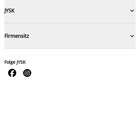

JYSK

Firmensitz
Folge JYSK

