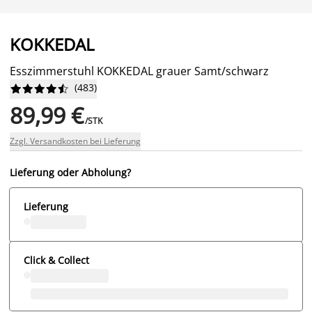
KOKKEDAL
Esszimmerstuhl KOKKEDAL grauer Samt/schwarz
(
483
)










89,99 €
/STK
Zzgl. Versandkosten bei Lieferung
Lieferung oder Abholung?
Lieferung
Click & Collect