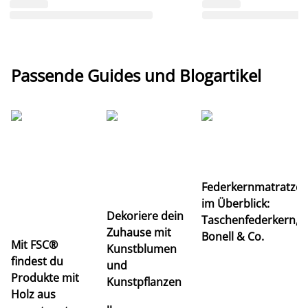
Passende Guides und Blogartikel
Ti
Federkernmatratze
M
im Überblick:
K
Dekoriere dein
Taschenfederkern,
u
Zuhause mit
Bonell & Co.
K
Mit FSC®
Kunstblumen
findest du
und
Produkte mit
Kunstpflanzen
Holz aus