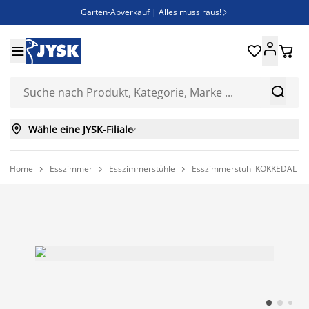
Garten-Abverkauf | Alles muss raus!

Deal Days | Spare bis zu 60%





Bist du Unternehmer? Entdecke JYSK-B2B

Esszimmerstuhl ADSLEV um nur 40€



Wähle eine JYSK-Filiale

Home
Esszimmer
Esszimmerstühle
Esszimmerstuhl KOKKEDAL gr


