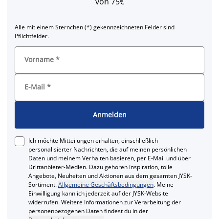
von 75€
Alle mit einem Sternchen (*) gekennzeichneten Felder sind
Pflichtfelder.
Vorname
*
E-Mail
*
Anmelden
Ich möchte Mitteilungen erhalten, einschließlich
personalisierter Nachrichten, die auf meinen persönlichen
Daten und meinem Verhalten basieren, per E-Mail und über
Drittanbieter-Medien. Dazu gehören Inspiration, tolle
Angebote, Neuheiten und Aktionen aus dem gesamten JYSK-
Sortiment.
Allgemeine Geschäftsbedingungen
. Meine
Einwilligung kann ich jederzeit auf der JYSK-Website
widerrufen. Weitere Informationen zur Verarbeitung der
personenbezogenen Daten findest du in der