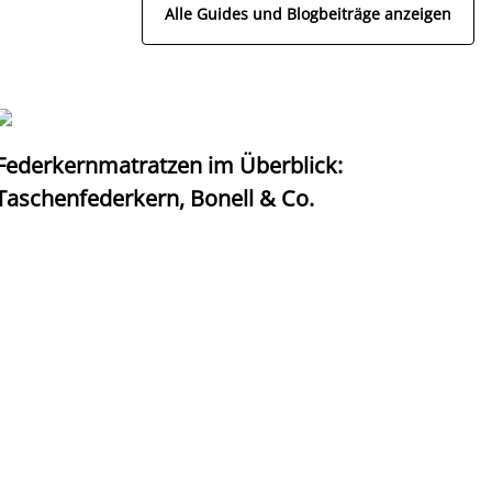
Alle Guides und Blogbeiträge anzeigen
Federkernmatratzen im Überblick:
T
Taschenfederkern, Bonell & Co.
K