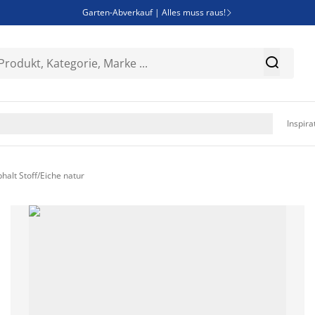
Garten-Abverkauf | Alles muss raus!

SALE | Spare bis zu 70%


Bist du Unternehmer? Entdecke JYSK-B2B

Esszimmerstuhl ADSLEV um nur 40€

Inspira
alt Stoff/Eiche natur