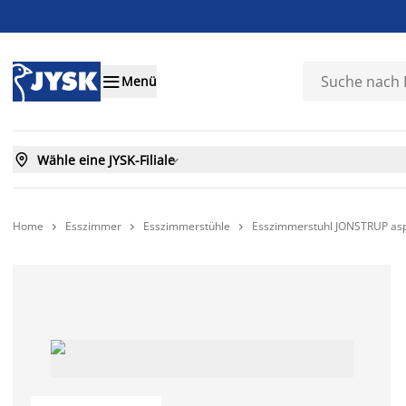

Menü

Wähle eine JYSK-Filiale

Home
Esszimmer
Esszimmerstühle
Esszimmerstuhl JONSTRUP asph


