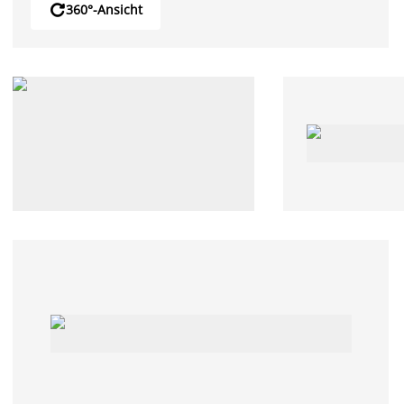

360°-Ansicht