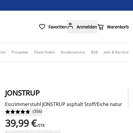



Favoriten
Anmelden
Warenkorb
tion
Prospekte
Filiale finden
Kundenservice
B2B
Jobs & Karriere
JONSTRUP
Esszimmerstuhl JONSTRUP asphalt Stoff/Eiche natur
(
356
)










39,99 €
/STK