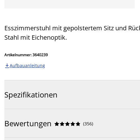
Esszimmerstuhl mit gepolstertem Sitz und Rüc
Stahl mit Eichenoptik.
Artikelnummer: 3640239
Aufbauanleitung

Spezifikationen
Bewertungen
(
356
)









