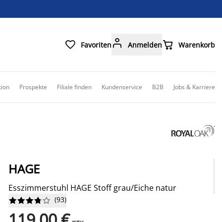



Favoriten
Anmelden
Warenkorb
tion
Prospekte
Filiale finden
Kundenservice
B2B
Jobs & Karriere
HAGE
Esszimmerstuhl HAGE Stoff grau/Eiche natur
(
93
)










119,00 €