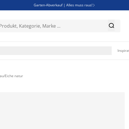
Garten-Abverkauf | Alles muss raus!

SALE | Spare bis zu 70%


Bist du Unternehmer? Entdecke JYSK-B2B

Esszimmerstuhl ADSLEV um nur 40€

Inspira
au/Eiche natur