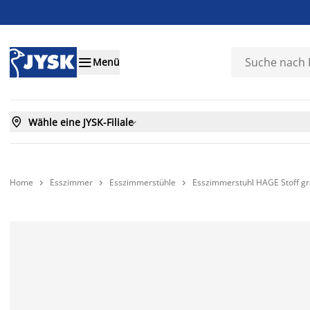

Menü

Wähle eine JYSK-Filiale

Home
Esszimmer
Esszimmerstühle
Esszimmerstuhl HAGE Stoff gr


