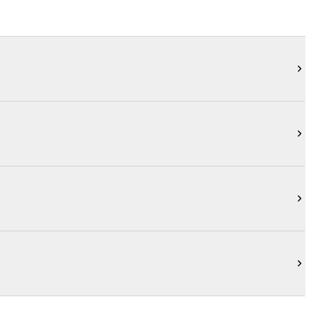



