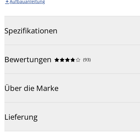
Aufbauanleitung

Spezifikationen
Bewertungen
(
93
)










Über die Marke
Lieferung