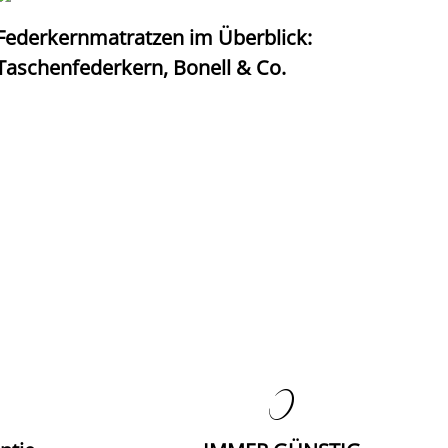
Federkernmatratzen im Überblick:
T
Taschenfederkern, Bonell & Co.
K
