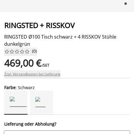
RINGSTED + RISSKOV
RINGSTED Ø100 Tisch schwarz + 4 RISSKOV Stühle
dunkelgrün
(
0
)










469,00 €
/SET
Zzgl. Versandkosten bei Lieferung
Farbe
: Schwarz
Lieferung oder Abholung?