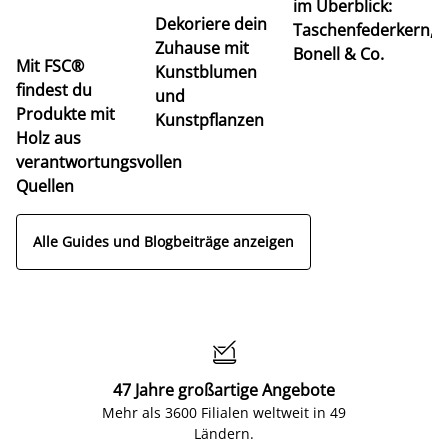
im Überblick:
K
Dekoriere dein
Taschenfederkern,
u
Zuhause mit
Bonell & Co.
K
Mit FSC®
Kunstblumen
findest du
und
Produkte mit
Kunstpflanzen
Holz aus
verantwortungsvollen
Quellen
Alle Guides und Blogbeiträge anzeigen

47 Jahre großartige Angebote
Mehr als 3600 Filialen weltweit in 49
Ländern.