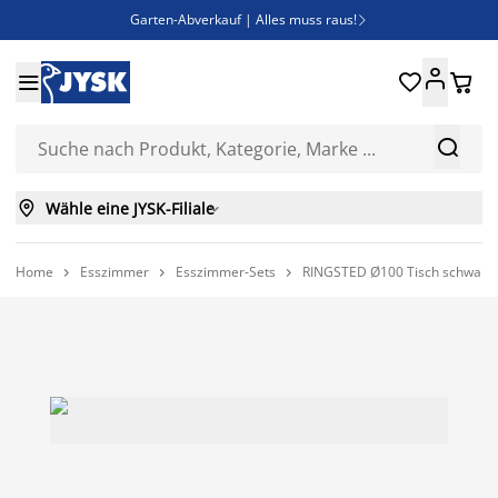
Garten-Abverkauf | Alles muss raus!

Deal Days | Spare bis zu 60%





Bist du Unternehmer? Entdecke JYSK-B2B

Esszimmerstuhl ADSLEV um nur 40€



Wähle eine JYSK-Filiale

Home
Esszimmer
Esszimmer-Sets
RINGSTED Ø100 Tisch schwarz 


