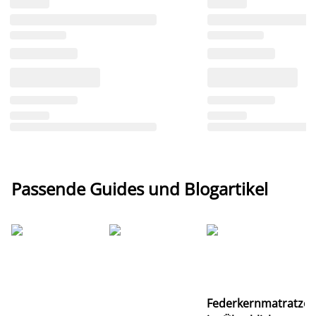
Passende Guides und Blogartikel
Ti
Federkernmatratze
M