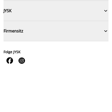

JYSK

Firmensitz
Folge JYSK

