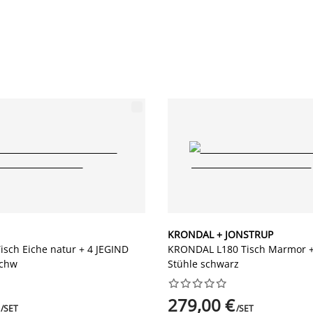
KRONDAL + JONSTRUP
isch Eiche natur + 4 JEGIND
KRONDAL L180 Tisch Marmor 
schw
Stühle schwarz










279,00 €
/SET
/SET