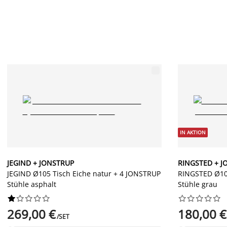
IN AKTION
JEGIND + JONSTRUP
RINGSTED + J
JEGIND Ø105 Tisch Eiche natur + 4 JONSTRUP
RINGSTED Ø10
Stühle asphalt
Stühle grau




















269,00 €
180,00 €
/SET