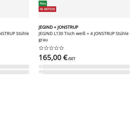
Neu
IN AKTION
JEGIND + JONSTRUP
ONSTRUP Stühle
JEGIND L130 Tisch weiß + 4 JONSTRUP Stühle
grau










165,00 €
/SET