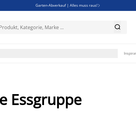
Garten-Abverkauf | Alles muss raus!

SALE | Spare bis zu 70%


Bist du Unternehmer? Entdecke JYSK-B2B

Esszimmerstuhl ADSLEV um nur 40€

Inspira
te Essgruppe