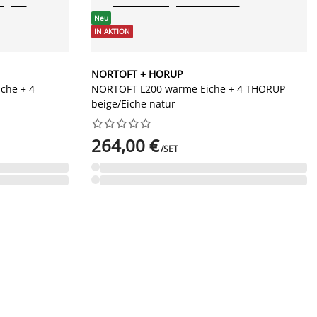
Neu
IN AKTION
NORTOFT + HORUP
che + 4
NORTOFT L200 warme Eiche + 4 THORUP
beige/Eiche natur










264,00 €
/SET