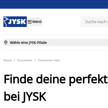

Menü

Wähle eine JYSK-Filiale

Home
Esszimmer
Esszimmer-Sets


Finde deine perfek
bei JYSK