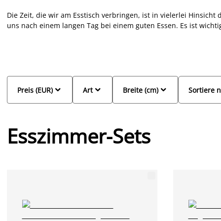
Die Zeit, die wir am Esstisch verbringen, ist in vielerlei Hinsic
uns nach einem langen Tag bei einem guten Essen. Es ist wichti
Einrichtung passt, aber in erster Linie sollen
Tisch
und
Stühle
be
Familie und Freunden einladen. Bei JYSK gibt es sowohl große als
großzügige Esszimmergruppe mit 6 oder 8 Stühle oder eine komp
JYSK deine neue Essgruppe finden. Unsere Essgruppen sind in
so mit einem Schwung frischen Wind in deinen Essbereich.



Preis (EUR)
Art
Breite (cm)
Sortiere 
Esszimmer-Sets