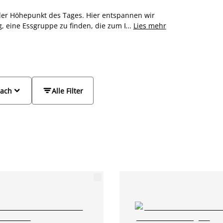
ht der Höhepunkt des Tages. Hier entspannen wir
g, eine Essgruppe zu finden, die zum Rest deiner
...
Lies mehr
quem sein und zu einer guten Zeit mit der
 auch kleine Esstische. Egal, ob du eine
akte Lösung für die Küche suchst, wirst du bei
 schönen Kombinationen abgestimmt und bringen


nach
Alle Filter