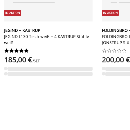
IN AKTION
IN AKTION
JEGIND + KASTRUP
FOLDINGBRO 
JEGIND L130 Tisch weiß + 4 KASTRUP Stühle
FOLDINGBRO L1
weiß
JONSTRUP Stü




















185,00 €
200,00 €
/SET