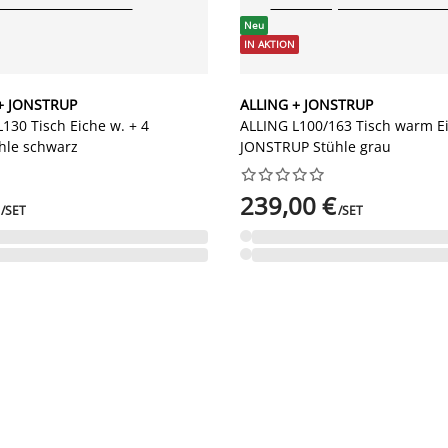
Neu
IN AKTION
+ JONSTRUP
ALLING + JONSTRUP
30 Tisch Eiche w. + 4
ALLING L100/163 Tisch warm Ei
hle schwarz
JONSTRUP Stühle grau










239,00 €
/SET
/SET