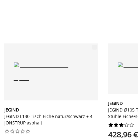
JEGIND
JEGIND
JEGIND Ø105 T
JEGIND L130 Tisch Eiche natur/schwarz + 4
Stühle Eiche/
JONSTRUP asphalt




















428,96 €