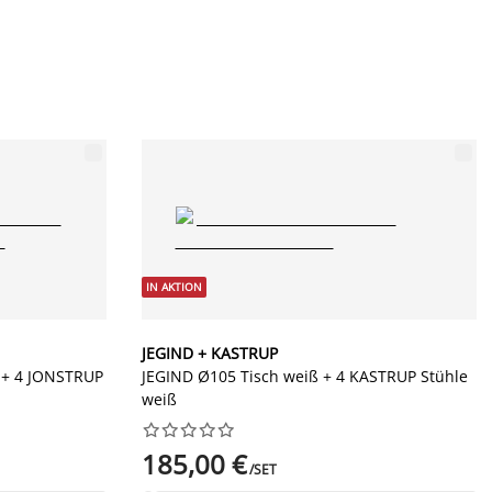
IN AKTION
JEGIND + KASTRUP
 + 4 JONSTRUP
JEGIND Ø105 Tisch weiß + 4 KASTRUP Stühle
weiß










185,00 €
/SET