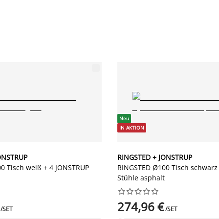
Neu
IN AKTION
ONSTRUP
RINGSTED + JONSTRUP
0 Tisch weiß + 4 JONSTRUP
RINGSTED Ø100 Tisch schwarz
Stühle asphalt










274,96 €
/SET
/SET