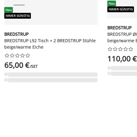
Neu
IMMER GÜNSTIG
Neu
IMMER GÜNSTIG
BREDSTRUP
BREDSTRUP
BREDSTRUP Ø8
BREDSTRUP L92 Tisch + 2 BREDSTRUP Stühle
beige/warme 
beige/warme Eiche




















110,00 €
65,00 €
/SET