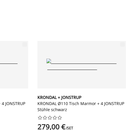
KRONDAL + JONSTRUP
+ 4 JONSTRUP
KRONDAL Ø110 Tisch Marmor + 4 JONSTRUP
Stühle schwarz










279,00 €
/SET