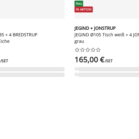
Neu
IN AKTION
JEGIND + JONSTRUP
5 + 4 BREDSTRUP
JEGIND Ø105 Tisch weiß + 4 J
Eiche
grau










165,00 €
/SET
/SET