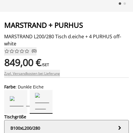
MARSTRAND + PURHUS
MARSTRAND L200/280 Tisch d.eiche + 4 PURHUS off-
white
(
0
)










849,00 €
/SET
Zzgl. Versandkosten bei Lieferung
Farbe
: Dunkle Eiche
Tischgröße

B100xL200/280