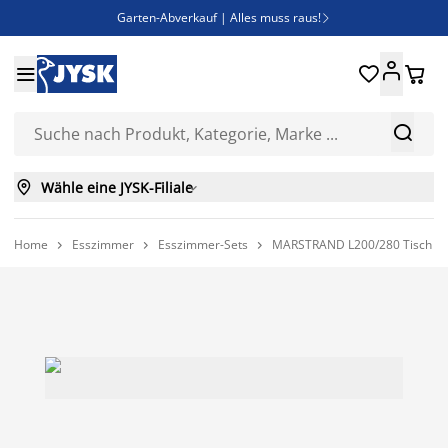
Garten-Abverkauf | Alles muss raus!

SALE | Spare bis zu 70%





Bist du Unternehmer? Entdecke JYSK-B2B

Esszimmerstuhl ADSLEV um nur 40€



Wähle eine JYSK-Filiale

Home
Esszimmer
Esszimmer-Sets
MARSTRAND L200/280 Tisch d.e


