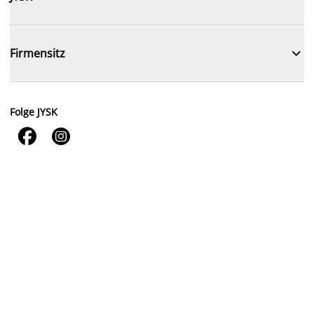

Firmensitz
Folge JYSK

