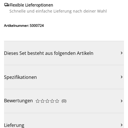

Flexible Lieferoptionen
Schnelle und einfache Lieferung nach deiner Wahl
Artikelnummer: S000724
Dieses Set besteht aus folgenden Artikeln

Spezifikationen

Bewertungen
(
0
)











Lieferung
