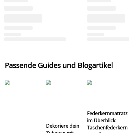
Passende Guides und Blogartikel
Ti
Federkernmatratze
M
im Überblick:
K
Dekoriere dein
Taschenfederkern,
u
Zuhause mit