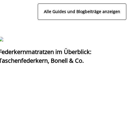
Alle Guides und Blogbeiträge anzeigen
Federkernmatratzen im Überblick:
T
Taschenfederkern, Bonell & Co.
K