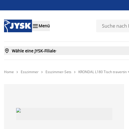

Menü

Wähle eine JYSK-Filiale

Home
Esszimmer
Esszimmer-Sets
KRONDAL L180 Tisch travertin 


