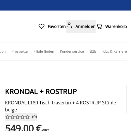



Favoriten
Anmelden
Warenkorb
tion
Prospekte
Filiale finden
Kundenservice
B2B
Jobs & Karriere
KRONDAL + ROSTRUP
KRONDAL L180 Tisch travertin + 4 ROSTRUP Stühle
beige
(
0
)










549,00 €
/SET