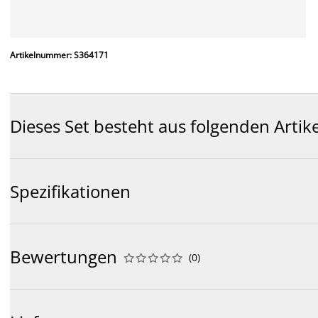
Artikelnummer: S364171
Dieses Set besteht aus folgenden Artik
Spezifikationen
Bewertungen
(
0
)









