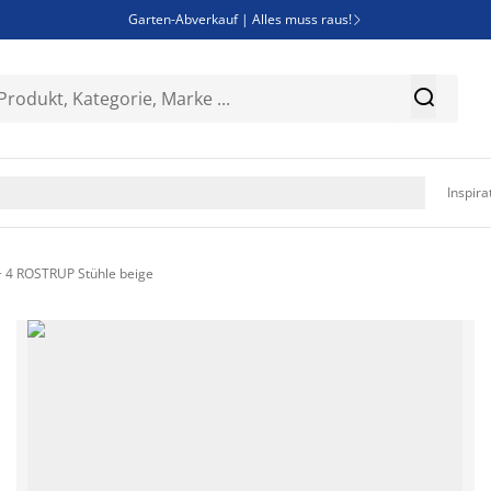
Garten-Abverkauf | Alles muss raus!

Deal Days | Spare bis zu 60%


Bist du Unternehmer? Entdecke JYSK-B2B

Esszimmerstuhl ADSLEV um nur 40€

Inspira
+ 4 ROSTRUP Stühle beige