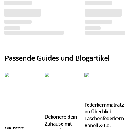
Passende Guides und Blogartikel
Ti
Federkernmatratze
M
im Überblick:
K
Dekoriere dein
Taschenfederkern,
u
Zuhause mit
Bonell & Co.
K
Mit FSC®