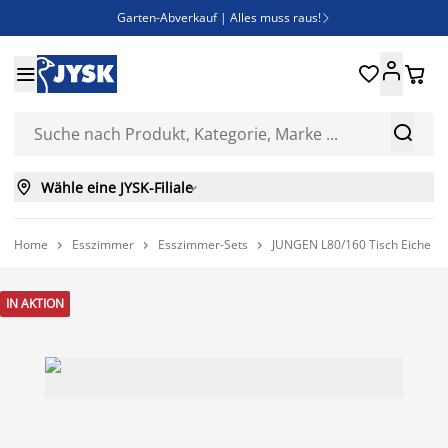
Garten-Abverkauf | Alles muss raus!

SALE | Spare bis zu 70%





Bist du Unternehmer? Entdecke JYSK-B2B

Esszimmerstuhl ADSLEV um nur 40€



Wähle eine JYSK-Filiale

Home
Esszimmer
Esszimmer-Sets
JUNGEN L80/160 Tisch Eiche w



IN AKTION