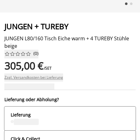
JUNGEN + TUREBY
JUNGEN L80/160 Tisch Eiche warm + 4 TUREBY Stühle
beige
(
0
)










305,00 €
/SET
Zzgl. Versandkosten bei Lieferung
Lieferung oder Abholung?
Lieferung
Click & Collect