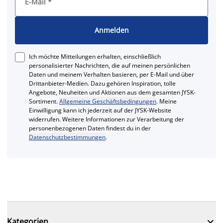
E-Mail
*
Anmelden
Ich möchte Mitteilungen erhalten, einschließlich
personalisierter Nachrichten, die auf meinen persönlichen
Daten und meinem Verhalten basieren, per E-Mail und über
Drittanbieter-Medien. Dazu gehören Inspiration, tolle
Angebote, Neuheiten und Aktionen aus dem gesamten JYSK-
Sortiment.
Allgemeine Geschäftsbedingungen
. Meine
Einwilligung kann ich jederzeit auf der JYSK-Website
widerrufen. Weitere Informationen zur Verarbeitung der
personenbezogenen Daten findest du in der
Datenschutzbestimmungen
.

Kategorien