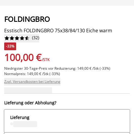
FOLDINGBRO
Esstisch FOLDINGBRO 75x38/84/130 Eiche warm
(
32
)










-33%
100,00 €
/STK
Niedrigster 30-Tage-Preis vor Reduzierung: 149,00 € /Stk (-33%)
Normalpreis: 149,00 € /Stk (-33%)
Zzgl. Versandkosten bei Lieferung
Lieferung oder Abholung?
Lieferung