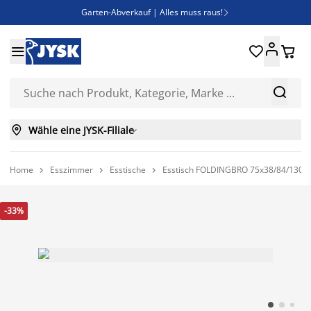
Garten-Abverkauf | Alles muss raus!

Deal Days | Spare bis zu 60%





Bist du Unternehmer? Entdecke JYSK-B2B

Esszimmerstuhl ADSLEV um nur 40€



Wähle eine JYSK-Filiale

Home
Esszimmer
Esstische
Esstisch FOLDINGBRO 75x38/84/130 



-33%