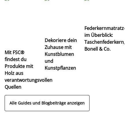
Ti
Federkernmatratze
M
im Überblick:
K
Dekoriere dein
Taschenfederkern,
u
Zuhause mit
Bonell & Co.
K
Mit FSC®
Kunstblumen
findest du
und
Produkte mit
Kunstpflanzen
Holz aus
verantwortungsvollen
Quellen
Alle Guides und Blogbeiträge anzeigen