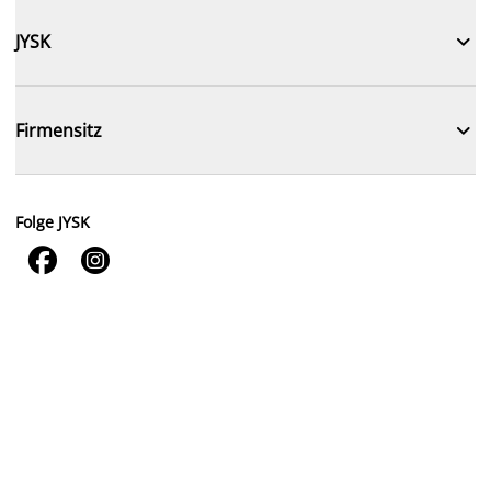

JYSK

Firmensitz
Folge JYSK

