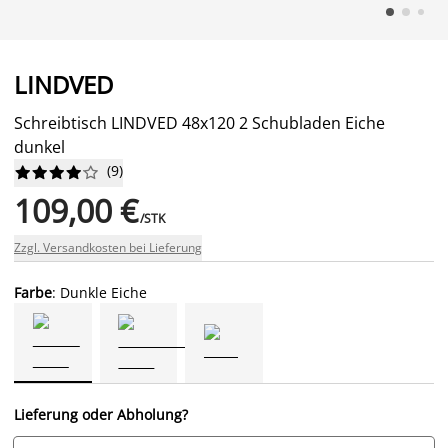
LINDVED
Schreibtisch LINDVED 48x120 2 Schubladen Eiche
dunkel
(
9
)










109,00 €
/STK
Zzgl. Versandkosten bei Lieferung
Farbe
: Dunkle Eiche
Lieferung oder Abholung?