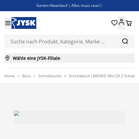
Garten-Abverkauf | Alles muss raus!

Deal Days | Spare bis zu 60%





Bist du Unternehmer? Entdecke JYSK-B2B

Esszimmerstuhl ADSLEV um nur 40€



Wähle eine JYSK-Filiale

Home
Büro
Schreibtische
Schreibtisch LINDVED 48x120 2 Schubla


