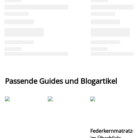
Passende Guides und Blogartikel
Ti
Federkernmatratze
M