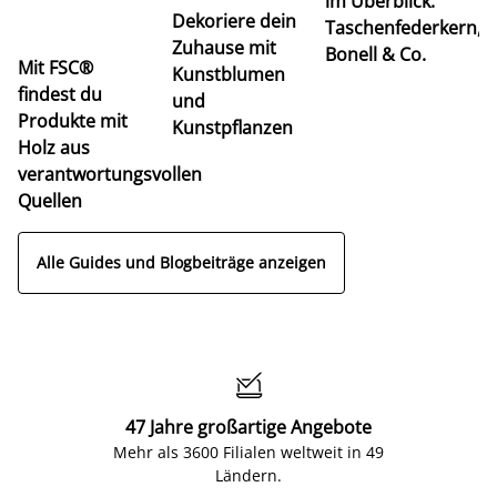
im Überblick:
K
Dekoriere dein
Taschenfederkern,
u
Zuhause mit
Bonell & Co.
K
Mit FSC®
Kunstblumen
findest du
und
Produkte mit
Kunstpflanzen
Holz aus
verantwortungsvollen
Quellen
Alle Guides und Blogbeiträge anzeigen

47 Jahre großartige Angebote
Mehr als 3600 Filialen weltweit in 49
Ländern.