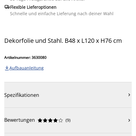

Flexible Lieferoptionen
Schnelle und einfache Lieferung nach deiner Wahl
Dekorfolie und Stahl. B48 x L120 x H76 cm
Artikelnummer: 3630080
Aufbauanleitung

Spezifikationen

Bewertungen
(
9
)










