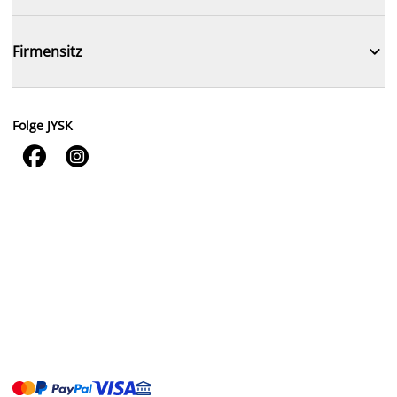

Firmensitz
Folge JYSK

