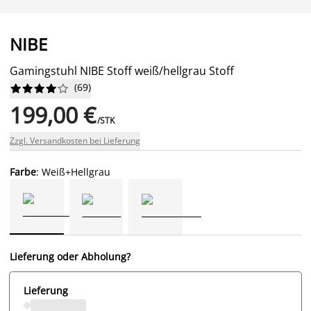
NIBE
Gamingstuhl NIBE Stoff weiß/hellgrau Stoff
(
69
)










199,00 €
/STK
Zzgl. Versandkosten bei Lieferung
Farbe
: Weiß+Hellgrau
Lieferung oder Abholung?
Lieferung