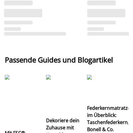
Passende Guides und Blogartikel
Ti
Federkernmatratze
M
im Überblick:
K
Dekoriere dein
Taschenfederkern,
u
Zuhause mit
Bonell & Co.
K
Mit FSC®