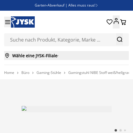
Garten-Abverkauf | Alles muss raus!

Deal Days | Spare bis zu 60%





Bist du Unternehmer? Entdecke JYSK-B2B

Esszimmerstuhl ADSLEV um nur 40€



Wähle eine JYSK-Filiale

Home
Büro
Gaming-Stühle
Gamingstuhl NIBE Stoff weiß/hellgrau S


