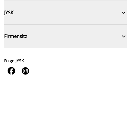

JYSK

Firmensitz
Folge JYSK

