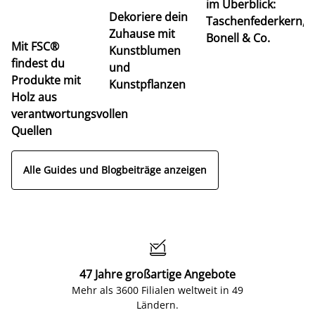
im Überblick:
K
Dekoriere dein
Taschenfederkern,
u
Zuhause mit
Bonell & Co.
K
Mit FSC®
Kunstblumen
findest du
und
Produkte mit
Kunstpflanzen
Holz aus
verantwortungsvollen
Quellen
Alle Guides und Blogbeiträge anzeigen

47 Jahre großartige Angebote
Mehr als 3600 Filialen weltweit in 49
Ländern.