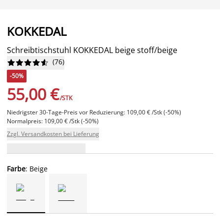
KOKKEDAL
Schreibtischstuhl KOKKEDAL beige stoff/beige
(
76
)










-50%
55,00 €
/STK
Niedrigster 30-Tage-Preis vor Reduzierung: 109,00 € /Stk (-50%)
Normalpreis: 109,00 € /Stk (-50%)
Zzgl. Versandkosten bei Lieferung
Farbe
: Beige