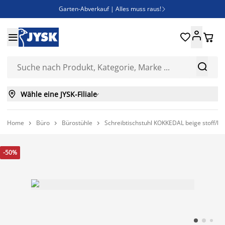
Garten-Abverkauf | Alles muss raus!

Deal Days | Spare bis zu 60%





Bist du Unternehmer? Entdecke JYSK-B2B

Esszimmerstuhl ADSLEV um nur 40€



Wähle eine JYSK-Filiale

Home
Büro
Bürostühle
Schreibtischstuhl KOKKEDAL beige stoff/be



-50%