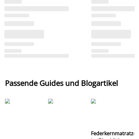
Passende Guides und Blogartikel
Ti
Federkernmatratze
M