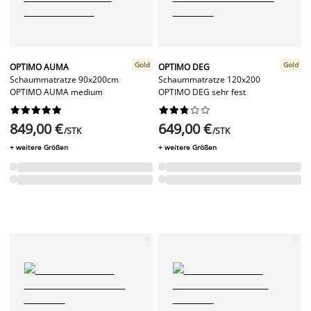
Gold
Gold
OPTIMO AUMA
OPTIMO DEG
Schaummatratze 90x200cm
Schaummatratze 120x200
OPTIMO AUMA medium
OPTIMO DEG sehr fest




















849,00 €
649,00 €
/STK
/STK
+ weitere Größen
+ weitere Größen