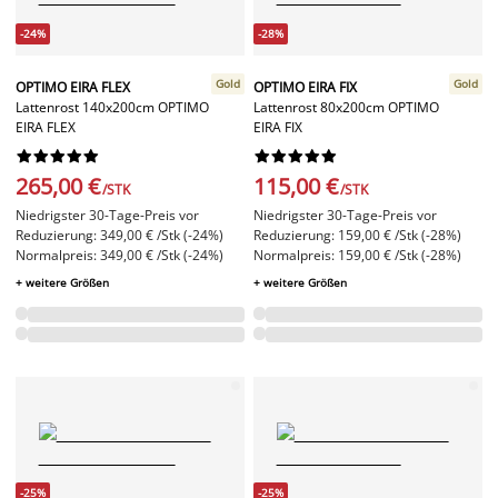
-24%
-28%
Gold
Gold
OPTIMO EIRA FLEX
OPTIMO EIRA FIX
Lattenrost 140x200cm OPTIMO
Lattenrost 80x200cm OPTIMO
EIRA FLEX
EIRA FIX




















265,00 €
115,00 €
/STK
/STK
Niedrigster 30-Tage-Preis vor
Niedrigster 30-Tage-Preis vor
Reduzierung: 349,00 € /Stk (-24%)
Reduzierung: 159,00 € /Stk (-28%)
Normalpreis: 349,00 € /Stk (-24%)
Normalpreis: 159,00 € /Stk (-28%)
+ weitere Größen
+ weitere Größen
-25%
-25%