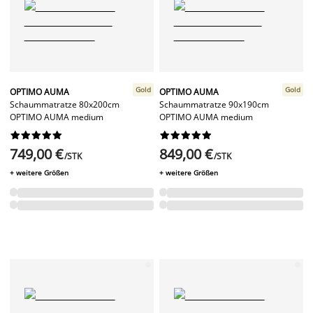
Gold
Gold
OPTIMO AUMA
OPTIMO AUMA
Schaummatratze 80x200cm
Schaummatratze 90x190cm
OPTIMO AUMA medium
OPTIMO AUMA medium




















749,00 €
849,00 €
/STK
/STK
+ weitere Größen
+ weitere Größen