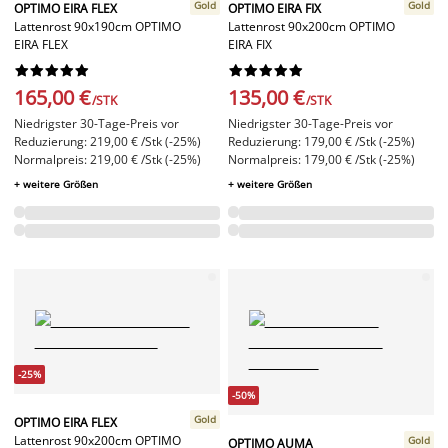
Gold
Gold
OPTIMO EIRA FLEX
OPTIMO EIRA FIX
Lattenrost 90x190cm OPTIMO
Lattenrost 90x200cm OPTIMO
EIRA FLEX
EIRA FIX




















165,00 €
135,00 €
/STK
/STK
Niedrigster 30-Tage-Preis vor
Niedrigster 30-Tage-Preis vor
Reduzierung: 219,00 € /Stk (-25%)
Reduzierung: 179,00 € /Stk (-25%)
Normalpreis: 219,00 € /Stk (-25%)
Normalpreis: 179,00 € /Stk (-25%)
+ weitere Größen
+ weitere Größen
-25%
-50%
Gold
OPTIMO EIRA FLEX
Lattenrost 90x200cm OPTIMO
Gold
OPTIMO AUMA