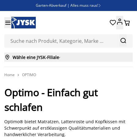
Garten-Abverkauf | Alles muss raus!

Deal Days | Spare bis zu 60%





Bist du Unternehmer? Entdecke JYSK-B2B

Esszimmerstuhl ADSLEV um nur 40€



Wähle eine JYSK-Filiale

Home
OPTIMO

Optimo - Einfach gut
schlafen
Optimo® bietet Matratzen, Lattenroste und Kopfkissen mit
Schwerpunkt auf erstklassigen Qualitätsmaterialien und
handwerklicher Verarbeitung.