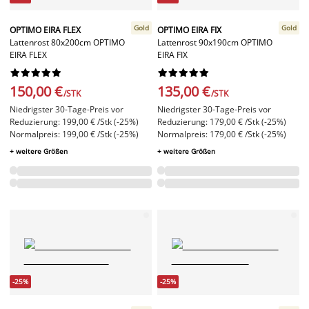
Gold
Gold
OPTIMO EIRA FLEX
OPTIMO EIRA FIX
Lattenrost 80x200cm OPTIMO
Lattenrost 90x190cm OPTIMO
EIRA FLEX
EIRA FIX




















150,00 €
135,00 €
/STK
/STK
Niedrigster 30-Tage-Preis vor
Niedrigster 30-Tage-Preis vor
Reduzierung: 199,00 € /Stk (-25%)
Reduzierung: 179,00 € /Stk (-25%)
Normalpreis: 199,00 € /Stk (-25%)
Normalpreis: 179,00 € /Stk (-25%)
+ weitere Größen
+ weitere Größen
-25%
-25%