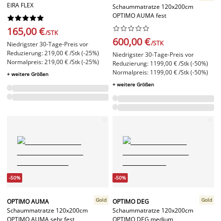
EIRA FLEX
Schaummatratze 120x200cm
OPTIMO AUMA fest




















165,00 €
/STK
600,00 €
/STK
Niedrigster 30-Tage-Preis vor
Reduzierung: 219,00 € /Stk (-25%)
Niedrigster 30-Tage-Preis vor
Normalpreis: 219,00 € /Stk (-25%)
Reduzierung: 1199,00 € /Stk (-50%)
Normalpreis: 1199,00 € /Stk (-50%)
+ weitere Größen
+ weitere Größen
-50%
-50%
Gold
Gold
OPTIMO AUMA
OPTIMO DEG
Schaummatratze 120x200cm
Schaummatratze 120x200cm
OPTIMO AUMA sehr fest
OPTIMO DEG medium