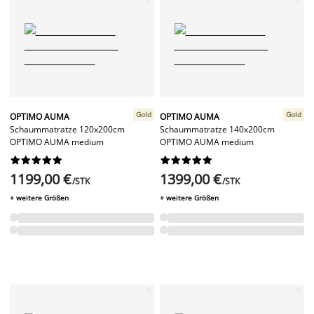
Gold
Gold
OPTIMO AUMA
OPTIMO AUMA
Schaummatratze 120x200cm
Schaummatratze 140x200cm
OPTIMO AUMA medium
OPTIMO AUMA medium




















1199,00 €
1399,00 €
/STK
/STK
+ weitere Größen
+ weitere Größen