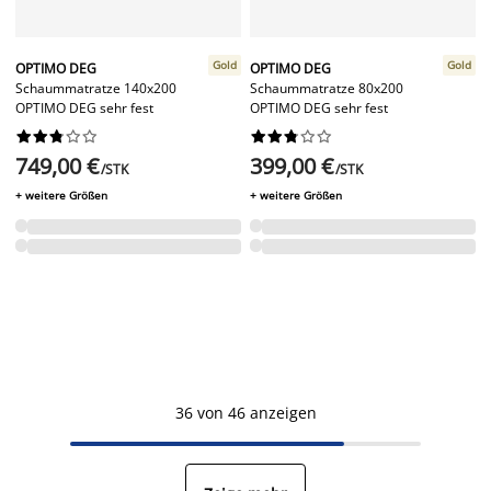
Gold
Gold
OPTIMO DEG
OPTIMO DEG
Schaummatratze 140x200
Schaummatratze 80x200
OPTIMO DEG sehr fest
OPTIMO DEG sehr fest




















749,00 €
399,00 €
/STK
/STK
+ weitere Größen
+ weitere Größen
36 von 46 anzeigen