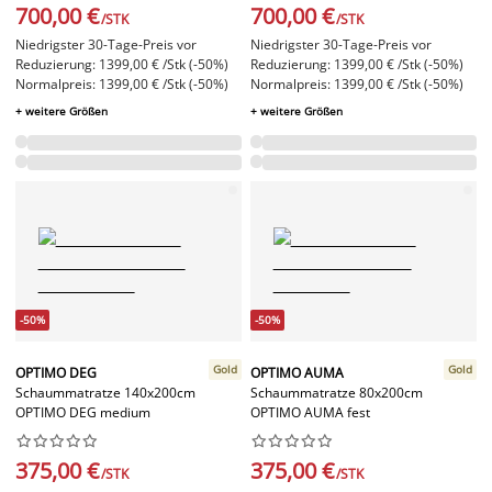
700,00 €
700,00 €
/STK
/STK
Niedrigster 30-Tage-Preis vor
Niedrigster 30-Tage-Preis vor
Reduzierung: 1399,00 € /Stk (-50%)
Reduzierung: 1399,00 € /Stk (-50%)
Normalpreis: 1399,00 € /Stk (-50%)
Normalpreis: 1399,00 € /Stk (-50%)
+ weitere Größen
+ weitere Größen
-50%
-50%
Gold
Gold
OPTIMO DEG
OPTIMO AUMA
Schaummatratze 140x200cm
Schaummatratze 80x200cm
OPTIMO DEG medium
OPTIMO AUMA fest




















375,00 €
375,00 €
/STK
/STK