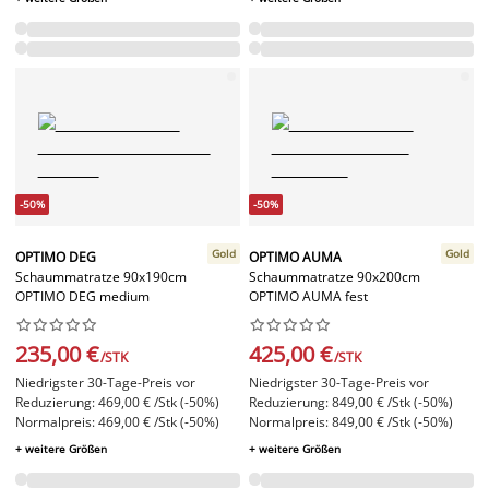
-50%
-50%
Gold
Gold
OPTIMO DEG
OPTIMO AUMA
Schaummatratze 90x190cm
Schaummatratze 90x200cm
OPTIMO DEG medium
OPTIMO AUMA fest




















235,00 €
425,00 €
/STK
/STK
Niedrigster 30-Tage-Preis vor
Niedrigster 30-Tage-Preis vor
Reduzierung: 469,00 € /Stk (-50%)
Reduzierung: 849,00 € /Stk (-50%)
Normalpreis: 469,00 € /Stk (-50%)
Normalpreis: 849,00 € /Stk (-50%)
+ weitere Größen
+ weitere Größen