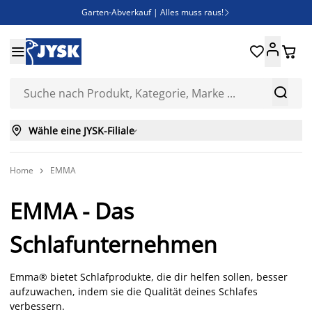
Garten-Abverkauf | Alles muss raus!

Deal Days | Spare bis zu 60%





Bist du Unternehmer? Entdecke JYSK-B2B

Esszimmerstuhl ADSLEV um nur 40€



Wähle eine JYSK-Filiale

Home
EMMA

EMMA - Das
Schlafunternehmen
Emma® bietet Schlafprodukte, die dir helfen sollen, besser
aufzuwachen, indem sie die Qualität deines Schlafes
verbessern.