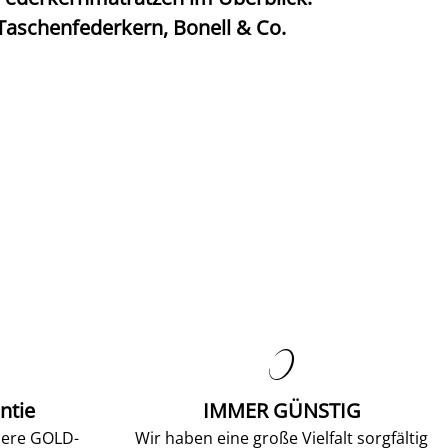
Taschenfederkern, Bonell & Co.
K

ntie
IMMER GÜNSTIG
sere GOLD-
Wir haben eine große Vielfalt sorgfältig