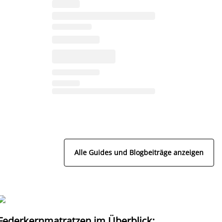
Alle Guides und Blogbeiträge anzeigen
Federkernmatratzen im Überblick:
T