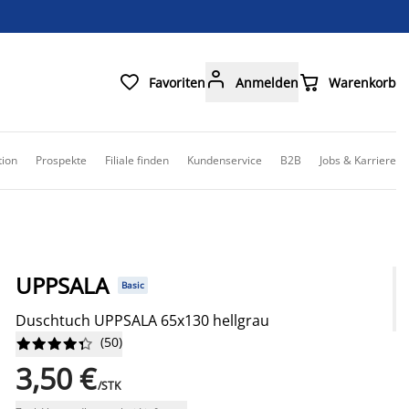



Favoriten
Anmelden
Warenkorb
tion
Prospekte
Filiale finden
Kundenservice
B2B
Jobs & Karriere
UPPSALA
Basic
Duschtuch UPPSALA 65x130 hellgrau
(
50
)










3,50 €
/STK