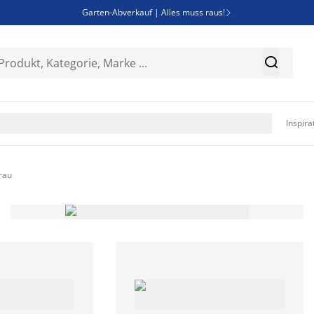
Garten-Abverkauf | Alles muss raus!

Deal Days | Spare bis zu 60%


Bist du Unternehmer? Entdecke JYSK-B2B

Esszimmerstuhl ADSLEV um nur 40€

Inspira
rau