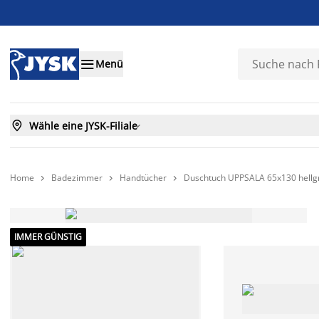

Menü

Wähle eine JYSK-Filiale

Home
Badezimmer
Handtücher
Duschtuch UPPSALA 65x130 hellg



IMMER GÜNSTIG