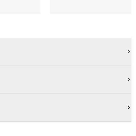


