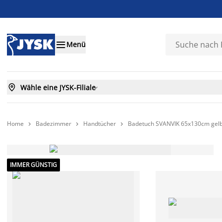

Menü

Wähle eine JYSK-Filiale

Home
Badezimmer
Handtücher
Badetuch SVANVIK 65x130cm gel



IMMER GÜNSTIG