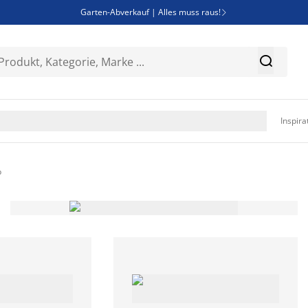
Garten-Abverkauf | Alles muss raus!

SALE | Spare bis zu 70%


Bist du Unternehmer? Entdecke JYSK-B2B

Esszimmerstuhl ADSLEV um nur 40€

Inspira
b