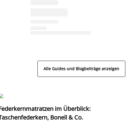
Alle Guides und Blogbeiträge anzeigen
Federkernmatratzen im Überblick:
T
Taschenfederkern, Bonell & Co.
K