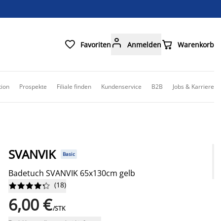



Favoriten
Anmelden
Warenkorb
tion
Prospekte
Filiale finden
Kundenservice
B2B
Jobs & Karriere
SVANVIK
Basic
Badetuch SVANVIK 65x130cm gelb
(
18
)










6,00 €
/STK