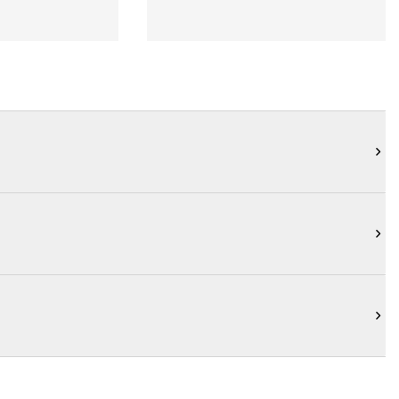


