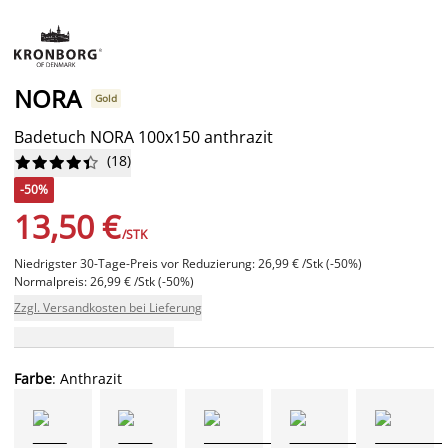
NORA
Gold
Badetuch NORA 100x150 anthrazit
(
18
)










-50%
13,50 €
/STK
Niedrigster 30-Tage-Preis vor Reduzierung: 26,99 € /Stk (-50%)
Normalpreis: 26,99 € /Stk (-50%)
Zzgl. Versandkosten bei Lieferung
Farbe
: Anthrazit