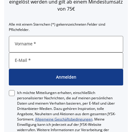
eingelöst werden und gilt ab einem Mindestumsatz
von 75€
Alle mit einem Sternchen (*) gekennzeichneten Felder sind
Pflichtfelder.
Vorname
*
E-Mail
*
Anmelden
Ich möchte Mitteilungen erhalten, einschließlich
personalisierter Nachrichten, die auf meinen persönlichen
Daten und meinem Verhalten basieren, per E-Mail und über
Drittanbieter-Medien. Dazu gehören Inspiration, tolle
Angebote, Neuheiten und Aktionen aus dem gesamten JYSK-
Sortiment.
Allgemeine Geschäftsbedingungen
. Meine
Einwilligung kann ich jederzeit auf der JYSK-Website
widerrufen. Weitere Informationen zur Verarbeitung der