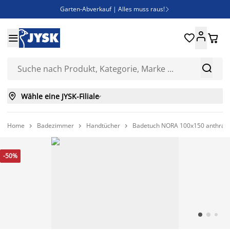
Garten-Abverkauf | Alles muss raus!

Deal Days | Spare bis zu 60%





Bist du Unternehmer? Entdecke JYSK-B2B

Esszimmerstuhl ADSLEV um nur 40€



Wähle eine JYSK-Filiale

Home
Badezimmer
Handtücher
Badetuch NORA 100x150 anthrazi



-50%