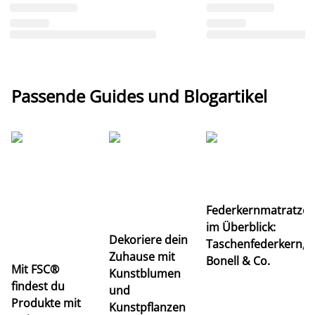
Passende Guides und Blogartikel
Ti
Federkernmatratze
M
im Überblick:
K
Dekoriere dein
Taschenfederkern,
u
Zuhause mit
Bonell & Co.
K
Mit FSC®
Kunstblumen
findest du
und
Produkte mit
Kunstpflanzen