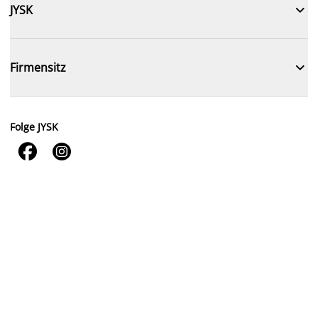

JYSK

Firmensitz
Folge JYSK

