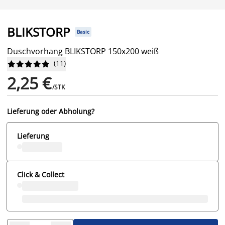
BLIKSTORP
Basic
Duschvorhang BLIKSTORP 150x200 weiß
(
11
)










2,25 €
/STK
Lieferung oder Abholung?
Lieferung
Click & Collect