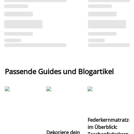
Passende Guides und Blogartikel
Ti
Federkernmatratze
M
im Überblick:
K
Dekoriere dein