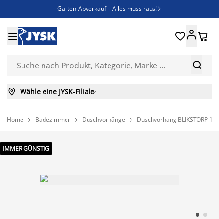
Garten-Abverkauf | Alles muss raus!

Deal Days | Spare bis zu 60%





Bist du Unternehmer? Entdecke JYSK-B2B

Esszimmerstuhl ADSLEV um nur 40€



Wähle eine JYSK-Filiale

Home
Badezimmer
Duschvorhänge
Duschvorhang BLIKSTORP 150



IMMER GÜNSTIG