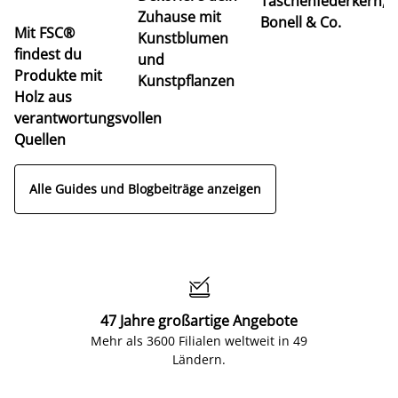
Taschenfederkern,
u
Zuhause mit
Bonell & Co.
K
Mit FSC®
Kunstblumen
findest du
und
Produkte mit
Kunstpflanzen
Holz aus
verantwortungsvollen
Quellen
Alle Guides und Blogbeiträge anzeigen

47 Jahre großartige Angebote
Mehr als 3600 Filialen weltweit in 49
Ländern.