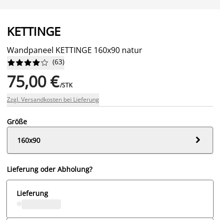
KETTINGE
Wandpaneel KETTINGE 160x90 natur
(
63
)










75,00 €
/STK
Zzgl. Versandkosten bei Lieferung
Größe

160x90
Lieferung oder Abholung?
Lieferung