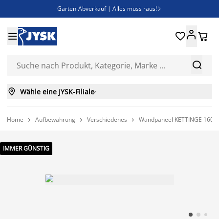
Garten-Abverkauf | Alles muss raus!

Deal Days | Spare bis zu 60%





Bist du Unternehmer? Entdecke JYSK-B2B

Esszimmerstuhl ADSLEV um nur 40€



Wähle eine JYSK-Filiale

Home
Aufbewahrung
Verschiedenes
Wandpaneel KETTINGE 160x9



IMMER GÜNSTIG