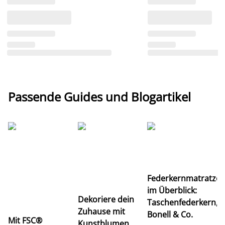
Passende Guides und Blogartikel
Ti
Federkernmatratze
M
im Überblick:
K
Dekoriere dein
Taschenfederkern,
u
Zuhause mit
Bonell & Co.
K
Mit FSC®
Kunstblumen