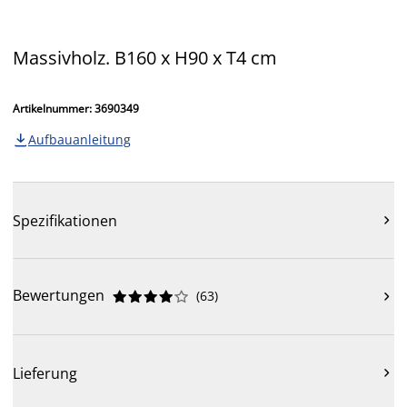
Massivholz. B160 x H90 x T4 cm
Artikelnummer: 3690349
Aufbauanleitung

Spezifikationen

Bewertungen
(
63
)











Lieferung
