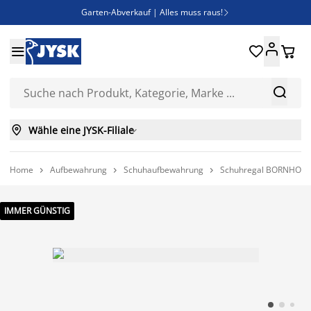
Garten-Abverkauf | Alles muss raus!

Deal Days | Spare bis zu 60%





Bist du Unternehmer? Entdecke JYSK-B2B

Esszimmerstuhl ADSLEV um nur 40€



Wähle eine JYSK-Filiale

Home
Aufbewahrung
Schuhaufbewahrung
Schuhregal BORNHOLM 



IMMER GÜNSTIG