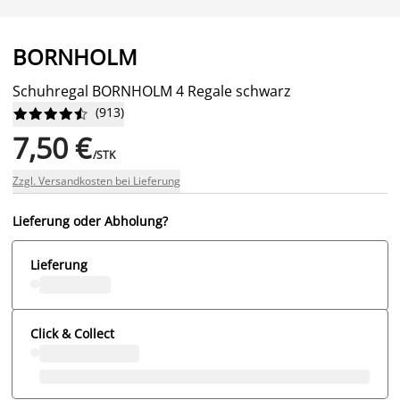
BORNHOLM
Schuhregal BORNHOLM 4 Regale schwarz
(
913
)










7,50 €
/STK
Zzgl. Versandkosten bei Lieferung
Lieferung oder Abholung?
Lieferung
Click & Collect