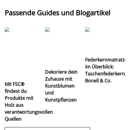
Passende Guides und Blogartikel
Ti
Federkernmatratze
M
im Überblick:
K
Dekoriere dein
Taschenfederkern,
u
Zuhause mit
Bonell & Co.
K
Mit FSC®
Kunstblumen
findest du
und
Produkte mit
Kunstpflanzen
Holz aus
verantwortungsvollen
Quellen