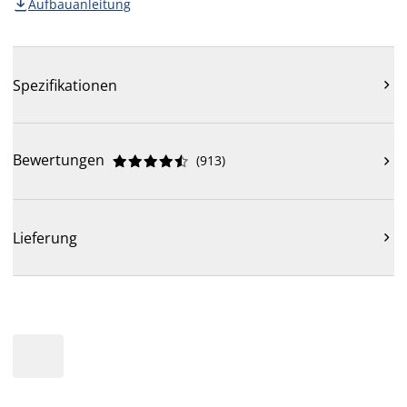
Aufbauanleitung

Spezifikationen

Bewertungen
(
913
)











Lieferung
