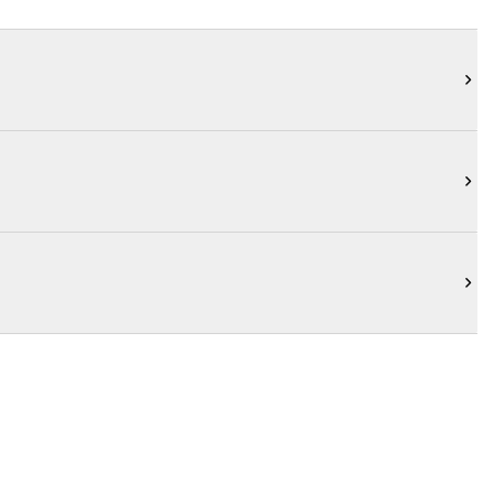


