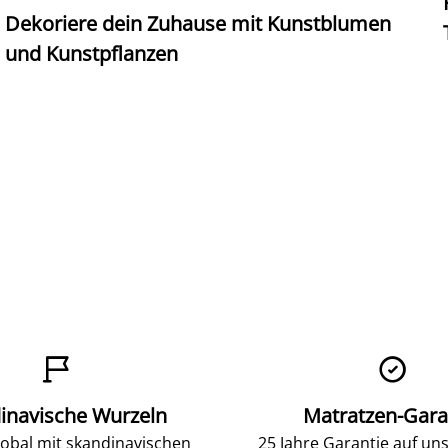
Dekoriere dein Zuhause mit Kunstblumen
und Kunstpflanzen


inavische Wurzeln
Matratzen-Gara
lobal mit skandinavischen
25 Jahre Garantie auf un