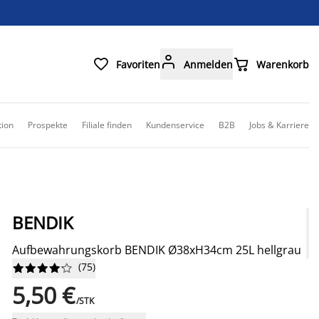



Favoriten
Anmelden
Warenkorb
tion
Prospekte
Filiale finden
Kundenservice
B2B
Jobs & Karriere
BENDIK
Aufbewahrungskorb BENDIK Ø38xH34cm 25L hellgrau
(
75
)










5,50 €
/STK