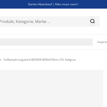
Garten-Abverkauf | Alles muss raus!

SALE | Spare bis zu 70%


Bist du Unternehmer? Entdecke JYSK-B2B

Esszimmerstuhl ADSLEV um nur 40€

Inspira
Aufbewahrungskorb BENDIK Ø38xH34cm 25L hellgrau
