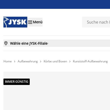

Menü

Wähle eine JYSK-Filiale

Home
Aufbewahrung
Körbe und Boxen
Kunststoff-Aufbewahrung



IMMER GÜNSTIG