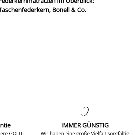
Federkernmatratzen im Überblick:
T
Taschenfederkern, Bonell & Co.
K

ntie
IMMER GÜNSTIG
sere GOLD-
Wir haben eine große Vielfalt sorgfältig