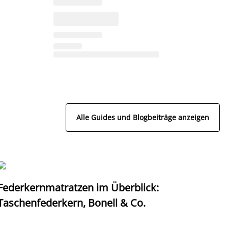
Alle Guides und Blogbeiträge anzeigen
Federkernmatratzen im Überblick:
T
Taschenfederkern, Bonell & Co.
K