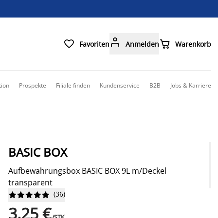



Favoriten
Anmelden
Warenkorb
tion
Prospekte
Filiale finden
Kundenservice
B2B
Jobs & Karriere
BASIC BOX
Aufbewahrungsbox BASIC BOX 9L m/Deckel
transparent
(
36
)










3,25 €
/STK