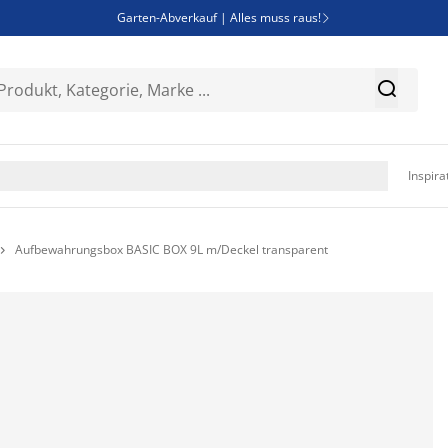
Garten-Abverkauf | Alles muss raus!

Deal Days | Spare bis zu 60%


Bist du Unternehmer? Entdecke JYSK-B2B

Esszimmerstuhl ADSLEV um nur 40€

Inspira
Aufbewahrungsbox BASIC BOX 9L m/Deckel transparent
