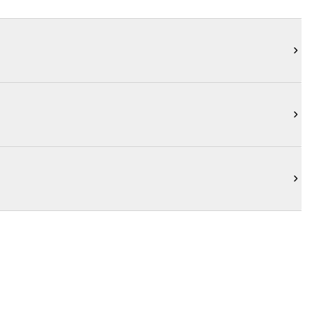


