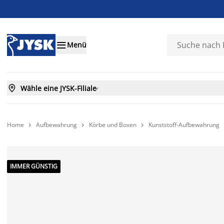

Menü

Wähle eine JYSK-Filiale

Home
Aufbewahrung
Körbe und Boxen
Kunststoff-Aufbewahrung



IMMER GÜNSTIG