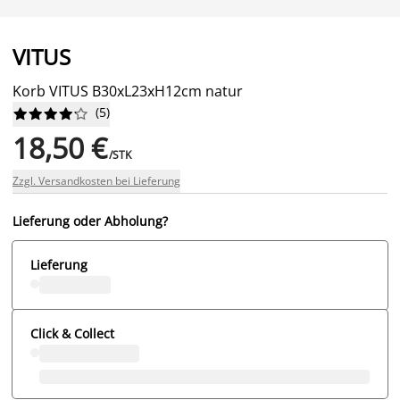
VITUS
Korb VITUS B30xL23xH12cm natur
(
5
)










18,50 €
/STK
Zzgl. Versandkosten bei Lieferung
Lieferung oder Abholung?
Lieferung
Click & Collect