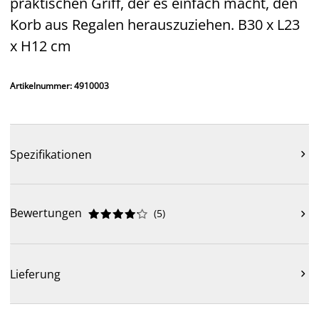
praktischen Griff, der es einfach macht, den
Korb aus Regalen herauszuziehen. B30 x L23
x H12 cm
Artikelnummer: 4910003
Spezifikationen

Bewertungen
(
5
)











Lieferung
