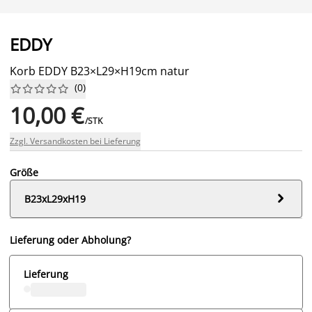
EDDY
Korb EDDY B23×L29×H19cm natur
(
0
)










10,00 €
/STK
Zzgl. Versandkosten bei Lieferung
Größe

B23xL29xH19
Lieferung oder Abholung?
Lieferung