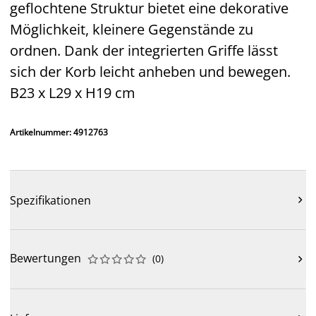
geflochtene Struktur bietet eine dekorative
Möglichkeit, kleinere Gegenstände zu
ordnen. Dank der integrierten Griffe lässt
sich der Korb leicht anheben und bewegen.
B23 x L29 x H19 cm
Artikelnummer: 4912763
Spezifikationen

Bewertungen
(
0
)










