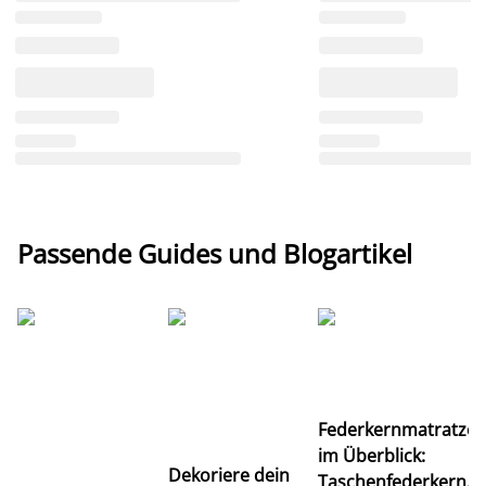
Passende Guides und Blogartikel
Ti
Federkernmatratze
M
im Überblick:
K
Dekoriere dein
Taschenfederkern,
u