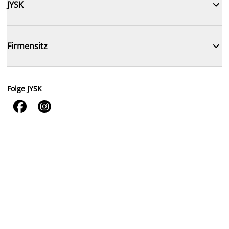

JYSK

Firmensitz
Folge JYSK

